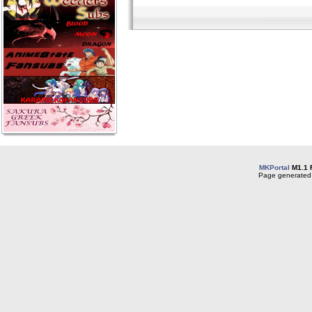
MKPortal
M1.1 
Page generated 