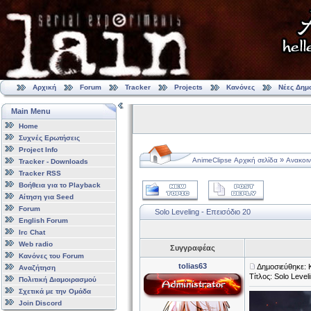
Αρχική
Forum
Tracker
Projects
Κανόνες
Νέες Δημ
Main Menu
Home
Συχνές Ερωτήσεις
Project Info
»
AnimeClipse Αρχική σελίδα
Ανακοιν
Tracker - Downloads
Tracker RSS
Βοήθεια για το Playback
Αίτηση για Seed
Forum
Solo Leveling - Επεισόδιο 20
English Forum
Irc Chat
Web radio
Συγγραφέας
Κανόνες του Forum
tolias63
Δημοσιεύθηκε: 
Αναζήτηση
Τίτλος: Solo Level
Πολιτική Διαμοιρασμού
Σχετικά με την Ομάδα
Join Discord