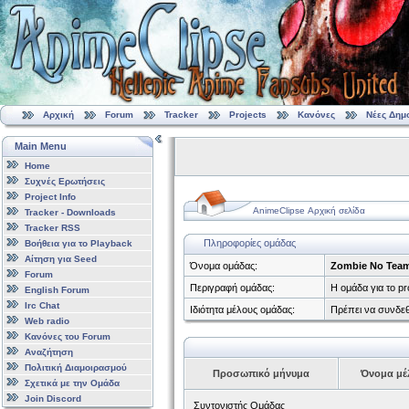
Αρχική
Forum
Tracker
Projects
Κανόνες
Νέες Δημ
Main Menu
Home
Συχνές Ερωτήσεις
Project Info
AnimeClipse Αρχική σελίδα
Tracker - Downloads
Tracker RSS
Πληροφορίες ομάδας
Βοήθεια για το Playback
Αίτηση για Seed
Όνομα ομάδας:
Zombie No Tea
Forum
Περιγραφή ομάδας:
Η ομάδα για το p
English Forum
Irc Chat
Ιδιότητα μέλους ομάδας:
Πρέπει να συνδεθ
Web radio
Κανόνες του Forum
Αναζήτηση
Πολιτική Διαμοιρασμού
Προσωπικό μήνυμα
Όνομα μέ
Σχετικά με την Ομάδα
Join Discord
Συντονιστής Ομάδας