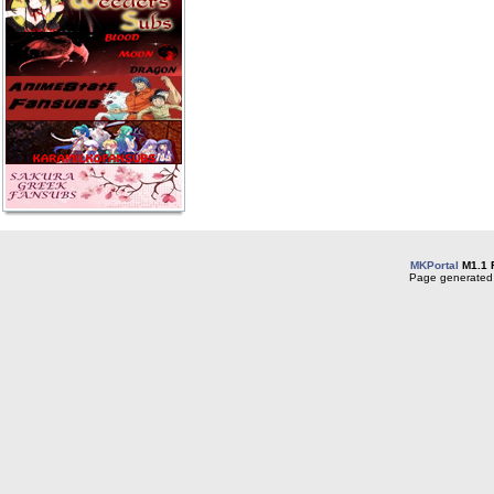
MKPortal
M1.1 
Page generated 