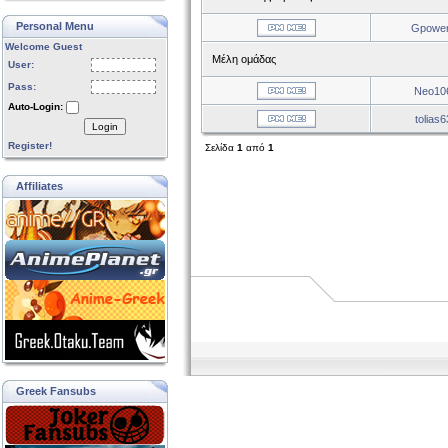
Personal Menu
Gpowe
Welcome Guest
Μέλη ομάδας
User:
Pass:
Neo10
Auto-Login:
tolias6
Login
Register!
Σελίδα
1
από
1
Affiliates
Greek Fansubs