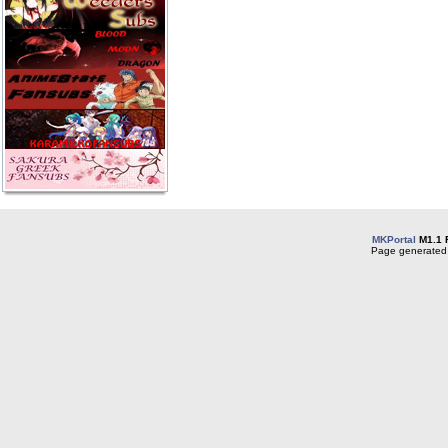
MKPortal
M1.1 
Page generated 