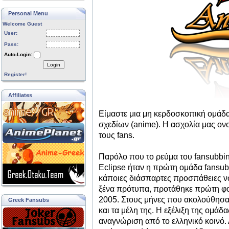
Personal Menu
Welcome Guest
User:
Pass:
Auto-Login:
Login
Register!
Affiliates
Eίμαστε μια μη κερδοσκοπική ομάδ
σχεδίων (anime). Η ασχολία μας ονο
τους fans.
Παρόλο που το ρεύμα του fansubbi
Eclipse ήταν η πρώτη ομάδα fansub
κάποιες διάσπαρτες προσπάθειες νω
ξένα πρότυπα, προτάθηκε πρώτη φ
2005. Στους μήνες που ακολούθησαν
Greek Fansubs
και τα μέλη της. Η εξέλιξη της ομά
αναγνώριση από το ελληνικό κοινό.