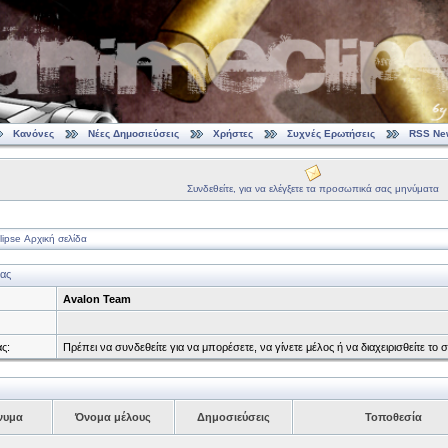
Κανόνες
Νέες Δημοσιεύσεις
Χρήστες
Συχνές Ερωτήσεις
RSS Ne
Συνδεθείτε, για να ελέγξετε τα προσωπικά σας μηνύματα
ipse Αρχική σελίδα
ας
Avalon Team
ς:
Πρέπει να συνδεθείτε για να μπορέσετε, να γίνετε μέλος ή να διαχειρισθείτε 
νυμα
Όνομα μέλους
Δημοσιεύσεις
Τοποθεσία