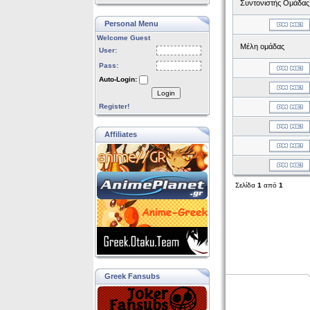
Συντονιστής Ομάδας
Personal Menu
Welcome Guest
Μέλη ομάδας
User:
Pass:
Auto-Login:
Login
Register!
Affiliates
Σελίδα
1
από
1
Greek Fansubs