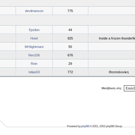
devilmanson
775
Epsilon
44
Howl
925
Inside a frozen thunderfi
MrNightmare
55
Neo106
676
Rein
29
tolias63
772
Θεσσαλονίκη
Μετάβαση στη:
Powered by
phpBB
© 2001, 2002 phpBB Group