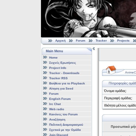
Αρχική
Forum
Tracker
Projects
Main Menu
Home
Συχνές Ερωτήσεις
Project Info
AnimeCl
Tracker - Downloads
Tracker RSS
Πληροφορίες ομάδ
Βοήθεια για το Playback
Αίτηση για Seed
Όνομα ομάδας:
Forum
Περιγραφή ομάδας:
English Forum
Irc Chat
Ιδιότητα μέλους ομάδα
Web radio
Κανόνες του Forum
Αναζήτηση
Πολιτική Διαμοιρασμού
Προσωπικό μή
Σχετικά με την Ομάδα
Join Discord