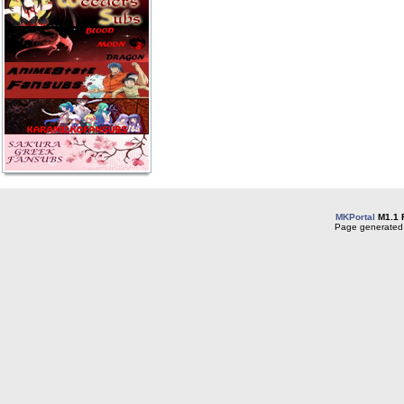
MKPortal
M1.1 
Page generated 