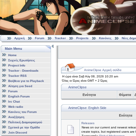
Αρχική
Forum
Tracker
Projects
Κανόνες
Νέες Δημ
Main Menu
Home
Συχνές Ερωτήσεις
Project Info
AnimeClipse Αρχική σελίδα
Tracker - Downloads
Tracker RSS
Η ώρα είναι Σαβ Αύγ 08, 2026 10:20 am
Όλες οι Ώρες είναι GMT + 2 Ώρες
Βοήθεια για το Playback
Αίτηση για Seed
AnimeClipse
Forum
Ενότητα
Θέματα
Δ
English Forum
Irc Chat
Web radio
AnimeClipse: English Side
Κανόνες του Forum
Ενότητα
Αναζήτηση
Πολιτική Διαμοιρασμού
Releases
Σχετικά με την Ομάδα
News on our current and newest relea
create topics, but registered users are 
Join Discord
Συντονιστής
Global Moderators