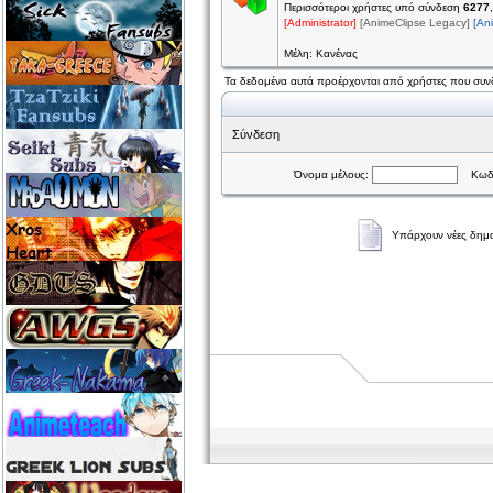
Περισσότεροι χρήστες υπό σύνδεση
6277
[Administrator]
[AnimeClipse Legacy]
[An
Μέλη: Κανένας
Τα δεδομένα αυτά προέρχονται από χρήστες που συνδ
Σύνδεση
Όνομα μέλους:
Κωδι
Υπάρχουν νέες δημο