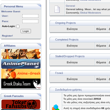
General
Personal Menu
General talking. Mean.. let say what y
Welcome Guest
Συντονιστής
Global Moderators
User:
Pass:
Ongoing Projects
Auto-Login:
Ενότητα
Θέματα
Δ
Login
Register!
Completed Projects
Affiliates
Ενότητα
Θέματα
Δ
Stalled/Dropped Projects
Ενότητα
Θέματα
Δ
Γενικά
Ενότητα
Θέματα
Δ
Συνδεδεμένοι χρήστες
Τα μέλη μας έχουν πραγματοποιήσει συν
Greek Fansubs
Τα μέλη μας είναι συνολικά
20918
Το νέο μέλος στις συζητήσεις μας είναι ο/
Αυτή τη στιγμή είναι συνδεδεμένοι
66
χρήσ