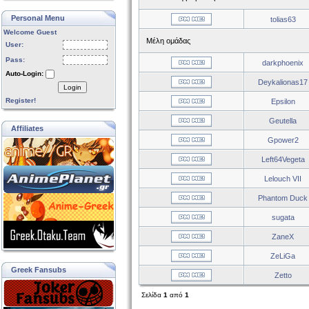
Personal Menu
tolias63
Welcome Guest
Μέλη ομάδας
User:
Pass:
darkphoenix
Auto-Login:
Deykalionas17
Login
Register!
Epsilon
Geutella
Affiliates
Gpower2
Left64Vegeta
Lelouch VII
Phantom Duck
sugata
ZaneX
ZeLiGa
Greek Fansubs
Zetto
Σελίδα
1
από
1