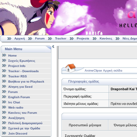
Αρχική
Forum
Tracker
Projects
Κανόνες
Νέες Δημ
Main Menu
Home
Συχνές Ερωτήσεις
Project Info
AnimeClipse Αρχική σελίδα
Tracker - Downloads
Tracker RSS
Πληροφορίες ομάδας
Βοήθεια για το Playback
Αίτηση για Seed
Όνομα ομάδας:
Dragonball Kai
Forum
Περιγραφή ομάδας:
English Forum
Irc Chat
Ιδιότητα μέλους ομάδας:
Πρέπει να συνδεθ
Web radio
Κανόνες του Forum
Αναζήτηση
Πολιτική Διαμοιρασμού
Προσωπικό μήνυμα
Όνομα μέλους
Σχετικά με την Ομάδα
Join Discord
Συντονιστής Ομάδας