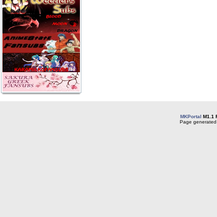
MKPortal
M1.1 
Page generated 