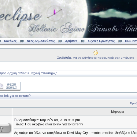
Κανόνες
Νέες Δημοσιεύσεις
Χρήστες
Συχνές Ερωτήσεις
RSS Ne
Συνδεθείτε, για να ελέγξετε τα προσωπικά σας μηνύματα
»
ipse Αρχική σελίδα
Τεχνική Υποστήριξη
ο link για το torrent?
Προβ
Μήνυμα
Δημοσιεύθηκε: Κυρ Ιούν 09, 2019 9:07 pm
Τίτλος: Που ακριβώς είναι το link για το torrent?
Ας πούμε ότι θέλω να κατεβάσω το Devil May Cry... πατάω στο link, διαβάζω τι λέε