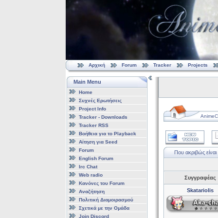
Αρχική
Forum
Tracker
Projects
Main Menu
Home
Συχνές Ερωτήσεις
Project Info
AnimeCl
Tracker - Downloads
Tracker RSS
Βοήθεια για το Playback
Αίτηση για Seed
Forum
Που ακριβώς είναι τ
English Forum
Irc Chat
Web radio
Συγγραφέας
Κανόνες του Forum
Skatariolis
Αναζήτηση
Πολιτική Διαμοιρασμού
Σχετικά με την Ομάδα
Join Discord