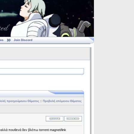
ws
Join Discord
ολή προηγούμενου Θέματος
::
Προβολή επόμενου Θέματος
ι αλλά πουθενά δεν βλέπω torrent magnet/link