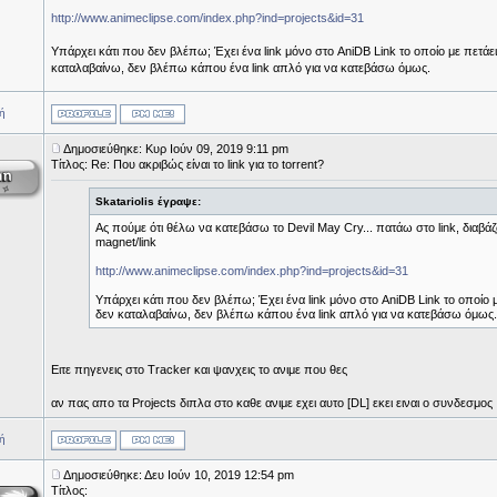
http://www.animeclipse.com/index.php?ind=projects&id=31
Υπάρχει κάτι που δεν βλέπω; Έχει ένα link μόνο στο AniDB Link το οποίο με πετάει
καταλαβαίνω, δεν βλέπω κάπου ένα link απλό για να κατεβάσω όμως.
ή
Δημοσιεύθηκε: Κυρ Ιούν 09, 2019 9:11 pm
Τίτλος: Re: Που ακριβώς είναι το link για το torrent?
Skatariolis έγραψε:
Ας πούμε ότι θέλω να κατεβάσω το Devil May Cry... πατάω στο link, διαβά
magnet/link
http://www.animeclipse.com/index.php?ind=projects&id=31
Υπάρχει κάτι που δεν βλέπω; Έχει ένα link μόνο στο AniDB Link το οποίο μ
δεν καταλαβαίνω, δεν βλέπω κάπου ένα link απλό για να κατεβάσω όμως.
Ειτε πηγενεις στο Tracker και ψανχεις το ανιμε που θες
αν πας απο τα Projects διπλα στο καθε ανιμε εχει αυτο [DL] εκει ειναι ο συνδεσμος
ή
Δημοσιεύθηκε: Δευ Ιούν 10, 2019 12:54 pm
Τίτλος: