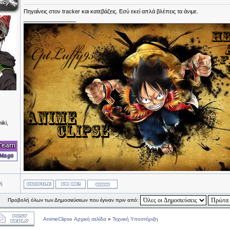
Πηγαίνεις στον tracker και κατεβάζεις. Εσύ εκεί απλά βλέπεις τα άνιμε.
_________________
iki,
ή
Προβολή όλων των Δημοσιεύσεων που έγιναν πριν από:
AnimeClipse Αρχική σελίδα
»
Τεχνική Υποστήριξη