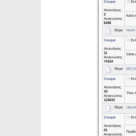
Cougar
Ενό
Απαντήσεις:
2
Καλή ε
Αναγνώσεις:
6296
Θέμα:
Hoshi 
Cougar
Ενό
Απαντήσεις:
11
Giota 
Αναγνώσεις:
74154
Θέμα:
[AC] 
Cougar
Ενό
Απαντήσεις:
43
Thnx t
Αναγνώσεις:
123033
Θέμα:
Upcomi
Cougar
Ενό
Απαντήσεις:
61
Προβλέ
Αναγνώσεις: