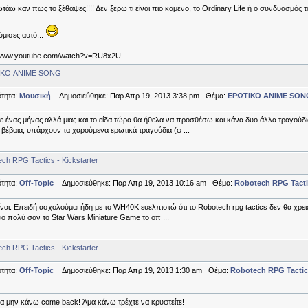
τάω καν πως το ξέθαψες!!!! Δεν ξέρω τι είναι πιο καμένο, το Ordinary Life ή ο συνδυασμός τ
μισες αυτό...
/www.youtube.com/watch?v=RU8x2U- ...
ΙΚΟ ANIME SONG
τητα:
Μουσική
Δημοσιεύθηκε: Παρ Απρ 19, 2013 3:38 pm Θέμα:
ΕΡΩΤΙΚΟ ANIME SON
 ένας μήνας αλλά μιας και το είδα τώρα θα ήθελα να προσθέσω και κάνα δυο άλλα τραγούδι
 βέβαια, υπάρχουν τα χαρούμενα ερωτικά τραγούδια (φ ...
ch RPG Tactics - Kickstarter
τητα:
Off-Topic
Δημοσιεύθηκε: Παρ Απρ 19, 2013 10:16 am Θέμα:
Robotech RPG Tactic
ίναι. Επειδή ασχολούμαι ήδη με το WH40K ευελπιστώ ότι το Robotech rpg tactics δεν θα χρε
πιο πολύ σαν το Star Wars Miniature Game το οπ ...
ch RPG Tactics - Kickstarter
τητα:
Off-Topic
Δημοσιεύθηκε: Παρ Απρ 19, 2013 1:30 am Θέμα:
Robotech RPG Tactics
να μην κάνω come back! Άμα κάνω τρέχτε να κρυφτείτε!