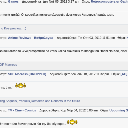
τητα:
Games
Δημοσιεύθηκε: Δευ Νοέ 05, 2012 3:27 am Θέμα:
Retrocomputers.gr Gath
πιτυχία παιδιά! Οι κονσόλες και οι υπολογιστές είναι και σε λειτουργική κατάσταση;
no Koe preview... :)
τητα:
Anime Reviews - Βαθμολογίες
Δημοσιεύθηκε: Τετ Οκτ 03, 2012 11:51 pm Θέμα:
H
an sou arese to OVA prospathise na vreis kai na diavaseis to manga tou Hoshi No Koe, einai po
SDF Macross
τητα:
SDF Macross (DROPPED)
Δημοσιεύθηκε: Δευ Ιούν 18, 2012 11:32 pm Θέμα:
[AC]
hnx thnx!!!
ng Sequels,Prequels,Remakes and Reboots in the future
τητα:
TV - Cine - Comics
Δημοσιεύθηκε: Κυρ Μάρ 04, 2012 3:00 am Θέμα:
Upcoming Se
πεται πολύ δυνατη ταινία! θα την δω σίγουρα...