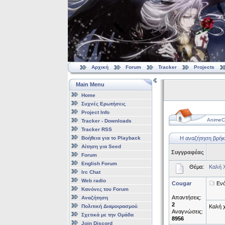
Αρχική
Forum
Tracker
Projects
Main Menu
Home
Συχνές Ερωτήσεις
Project Info
AnimeCl
Tracker - Downloads
Tracker RSS
Βοήθεια για το Playback
Η αναζήτηση βρήκ
Αίτηση για Seed
Συγγραφέας
Forum
English Forum
Θέμα:
Καλή Χ
Irc Chat
Web radio
Cougar
Ενό
Κανόνες του Forum
Απαντήσεις:
Αναζήτηση
2
Πολιτική Διαμοιρασμού
Καλή χ
Αναγνώσεις:
Σχετικά με την Ομάδα
8956
Join Discord