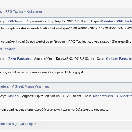
ch RPG Tactics - Kickstarter
τητα:
Off-Topic
Δημοσιεύθηκε: Παρ Απρ 19, 2013 12:58 am Θέμα:
Robotech RPG Tactic
//fbcdn-sphotos-f-a.akamaihd.net/hphotos-ak-prn1/p480x480/563667_147706195409945_62
κεκριμένο thread θα ασχοληθεί με το Robotech RPG Tactics, ένα νέο επιτραπέζιο παιχνίδι ..
i Fansubs
τητα:
Άλλα Fansubs
Δημοσιεύθηκε: Κυρ Φεβ 03, 2013 8:33 pm Θέμα:
Ookami Fansub
λειές του Makoto είναι πάντα καλοδεχούμενες! Thnx guys!
ellers ~ A Greek Manga Artist Team
τητα:
Manga
Δημοσιεύθηκε: Δευ Νοέ 05, 2012 3:30 am Θέμα:
Mangatellers ~ A Greek 
hem coming, σας παρακολουθώ από το wifi wars και βελτιώνεστε συνεχώς.
omputers.gr Gathering 2012