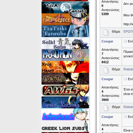
Απαντήσεις:
Δεν ρω
6
Αναγνώσεις:
5399
Μου θύ
http:/
Θέμα:
ΕΡΩΤ
Cougar
Ενό
Απαντήσεις:
Πέρασε
7
γενικό
Αναγνώσεις:
8412
Θέμα:
Robote
Cougar
Ενό
Απαντήσεις:
Έτσι ε
4
είναι 
Αναγνώσεις:
3900
Θέμα:
Robote
Cougar
Ενό
Απαντήσεις:
4
Είναι 