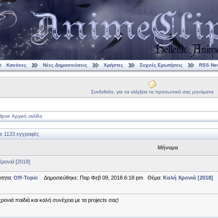
Κανόνες
Νέες Δημοσιεύσεις
Χρήστες
Συχνές Ερωτήσεις
RSS Ne
Συνδεθείτε, για να ελέγξετε τα προσωπικά σας μηνύματα
ipse Αρχική σελίδα
ε 1133 εγγραφές
Μήνυμα
ρονιά [2018]
τητα:
Off-Topic
Δημοσιεύθηκε: Παρ Φεβ 09, 2018 6:18 pm Θέμα:
Καλή Χρονιά [2018]
ρονιά παιδιά και καλή συνέχεια με τα projects σας!