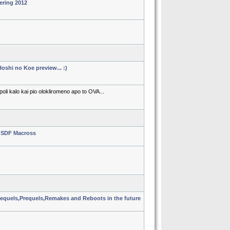
ering 2012
oshi no Koe preview... :)
li kalo kai pio olokliromeno apo to OVA...
 SDF Macross
quels,Prequels,Remakes and Reboots in the future