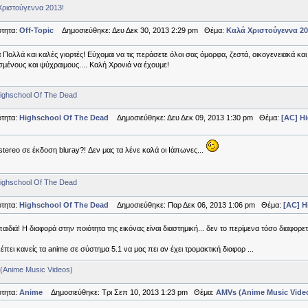
Χριστούγεννα 2013!
τητα:
Off-Topic
Δημοσιεύθηκε: Δευ Δεκ 30, 2013 2:29 pm Θέμα:
Καλά Χριστούγεννα 20
 Πολλά και καλές γιορτές! Εύχομαι να τις περάσετε όλοι σας όμορφα, ζεστά, οικογενειακά και 
σμένους και ψύχραιμους.... Καλή Χρονιά να έχουμε!
ighschool Of The Dead
τητα:
Highschool Of The Dead
Δημοσιεύθηκε: Δευ Δεκ 09, 2013 1:30 pm Θέμα:
[AC] H
tereo σε έκδοση bluray?! Δεν μας τα λένε καλά οι Ιάπωνες...
ighschool Of The Dead
τητα:
Highschool Of The Dead
Δημοσιεύθηκε: Παρ Δεκ 06, 2013 1:06 pm Θέμα:
[AC] H
αιδιά! Η διαφορά στην ποιότητα της εικόνας είναι διαστημική... δεν το περίμενα τόσο διαφορετ
λέπει κανείς τα anime σε σύστημα 5.1 να μας πει αν έχει τρομακτική διαφορ ...
(Anime Music Videos)
τητα:
Anime
Δημοσιεύθηκε: Τρι Σεπ 10, 2013 1:23 pm Θέμα:
AMVs (Anime Music Vide