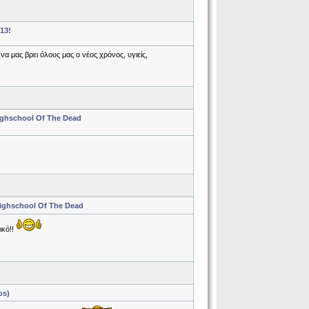
13!
να μας βρει όλους μας ο νέος χρόνος, υγιείς,
ighschool Of The Dead
ighschool Of The Dead
ικό!!
os)