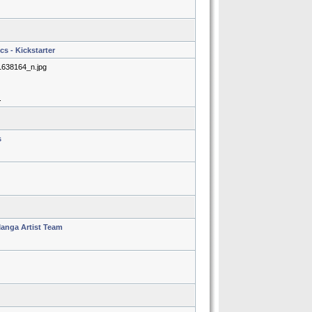
s - Kickstarter
1638164_n.jpg
.
s
Manga Artist Team