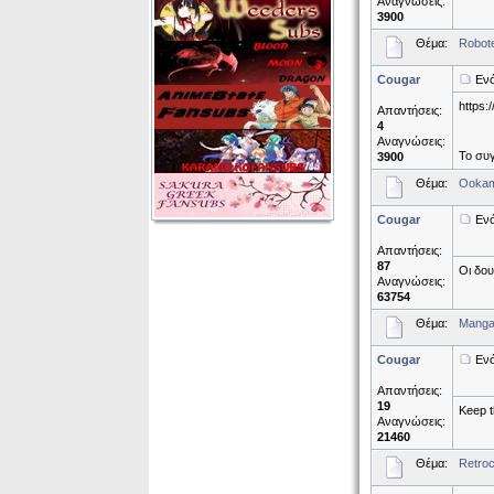
Αναγνώσεις:
3900
Θέμα:
Robote
Cougar
Ενό
https:
Απαντήσεις:
4
Αναγνώσεις:
Το συγ
3900
Θέμα:
Ookam
Cougar
Ενό
Απαντήσεις:
87
Οι δου
Αναγνώσεις:
63754
Θέμα:
Mangat
Cougar
Ενό
Απαντήσεις:
19
Keep t
Αναγνώσεις:
21460
Θέμα:
Retroc