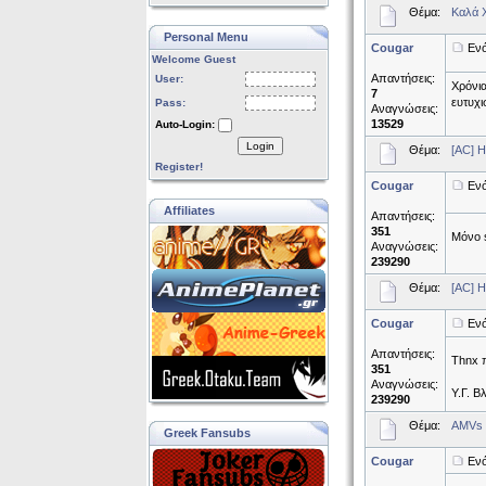
Θέμα:
Καλά 
Personal Menu
Cougar
Ενό
Welcome Guest
Απαντήσεις:
User:
Χρόνια
7
ευτυχι
Pass:
Αναγνώσεις:
13529
Auto-Login:
Login
Θέμα:
[AC] H
Register!
Cougar
Ενό
Affiliates
Απαντήσεις:
351
Μόνο s
Αναγνώσεις:
239290
Θέμα:
[AC] H
Cougar
Ενό
Απαντήσεις:
Thnx π
351
Αναγνώσεις:
Υ.Γ. Β
239290
Θέμα:
AMVs 
Greek Fansubs
Cougar
Ενό