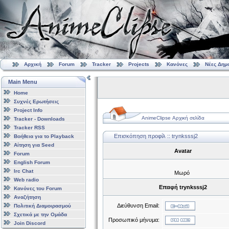
Αρχική
Forum
Tracker
Projects
Κανόνες
Νέες Δημ
Main Menu
Home
Συχνές Ερωτήσεις
Project Info
AnimeClipse Αρχική σελίδα
Tracker - Downloads
Tracker RSS
Επισκόπηση προφίλ :: trynksssj2
Βοήθεια για το Playback
Αίτηση για Seed
Avatar
Forum
English Forum
Irc Chat
Μωρό
Web radio
Επαφή trynksssj2
Κανόνες του Forum
Αναζήτηση
Διεύθυνση Email:
Πολιτική Διαμοιρασμού
Σχετικά με την Ομάδα
Προσωπικό μήνυμα:
Join Discord