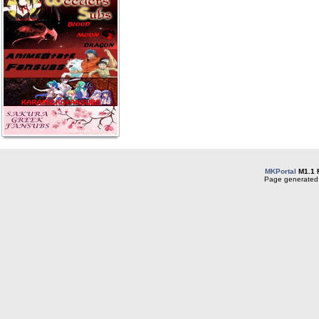
MKPortal
M1.1 
Page generated 