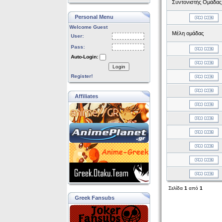
Συντονιστής Ομάδας
Personal Menu
Welcome Guest
Μέλη ομάδας
User:
Pass:
Auto-Login:
Login
Register!
Affiliates
Σελίδα
1
από
1
Greek Fansubs