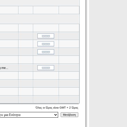
 me...
Όλες οι Ώρες είναι GMT + 2 Ώρες
Μετάβαση