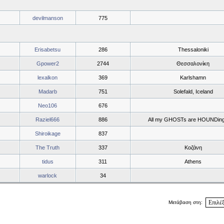
devilmanson
775
Erisabetsu
286
Thessaloniki
Gpower2
2744
Θεσσαλονίκη
lexalkon
369
Karlshamn
Madarb
751
Solefald, Iceland
Neo106
676
Raziel666
886
All my GHOSTs are HOUNDing
Shiroikage
837
The Truth
337
Κοζάνη
tidus
311
Athens
warlock
34
Μετάβαση στη: