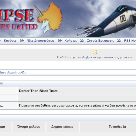
Κανόνες
Νέες Δημοσιεύσεις
Χρήστες
Συχνές Ερωτήσεις
RSS Ne
Συνδεθείτε, για να ελέγξετε τα προσωπικά σας μηνύματα
ipse Αρχική σελίδα
ας
Darker Than Black Team
ς:
Πρέπει να συνδεθείτε για να μπορέσετε, να γίνετε μέλος ή να διαχειρισθείτε 
υμα
Όνομα μέλους
Δημοσιεύσεις
Τοποθεσία