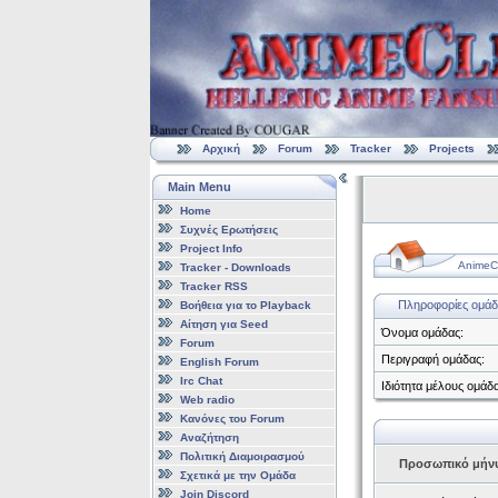
Αρχική
Forum
Tracker
Projects
Main Menu
Home
Συχνές Ερωτήσεις
Project Info
AnimeCl
Tracker - Downloads
Tracker RSS
Πληροφορίες ομάδ
Βοήθεια για το Playback
Αίτηση για Seed
Όνομα ομάδας:
Forum
Περιγραφή ομάδας:
English Forum
Irc Chat
Ιδιότητα μέλους ομάδα
Web radio
Κανόνες του Forum
Αναζήτηση
Πολιτική Διαμοιρασμού
Προσωπικό μήν
Σχετικά με την Ομάδα
Join Discord