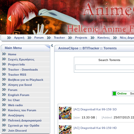
Αρχική
Forum
Tracker
Projects
Κανόνες
Νέες Δημ
Main Menu
AnimeClipse :: BTITracker :: Torrents
Home
Συχνές Ερωτήσεις
Search Torrents
Project Info
Tracker - Downloads
Tracker RSS
Βοήθεια για το Playback
Αίτηση για Seed
Forum
Online
So
English Forum
Irc Chat
Web radio
[AC] Dragonball Kai 99-159 SD
Κανόνες του Forum
Αναζήτηση
[size:
13.33 GB
]
[Added:
25/07/2015 22
Πολιτική Διαμοιρασμού
Σχετικά με την Ομάδα
[AC] Dragonball Kai 99-159 HD
Join Discord