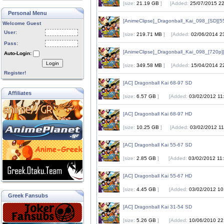
[size:
21.19 GB
]
[Added:
25/07/2015 22
Personal Menu
[AnimeClipse]_Dragonball_Kai_098_[SD][
Welcome Guest
User:
[size:
219.71 MB
]
[Added:
02/06/2014 2
Pass:
[AnimeClipse]_Dragonball_Kai_098_[720p
Auto-Login:
Login
[size:
349.58 MB
]
[Added:
15/04/2014 2
Register!
[AC] Dragonball Kai 68-97 SD
Affiliates
[size:
6.57 GB
]
[Added:
03/02/2012 11
[AC] Dragonball Kai 68-97 HD
[size:
10.25 GB
]
[Added:
03/02/2012 11
[AC] Dragonball Kai 55-67 SD
[size:
2.85 GB
]
[Added:
03/02/2012 11
[AC] Dragonball Kai 55-67 HD
[size:
4.45 GB
]
[Added:
03/02/2012 10
Greek Fansubs
[AC] Dragonball Kai 31-54 SD
[size:
5.26 GB
]
[Added:
10/06/2010 22