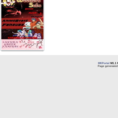
MKPortal
M1.1 
Page generated 