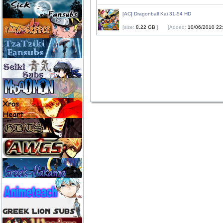
[AC] Dragonball Kai 31-54 HD
[size:
8.22 GB
]
[Added:
10/06/2010 22