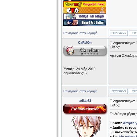
Επιστροφή στην κορυφή
CaRt00n
Δημοσιεύθηκε: 
Τίτλος:
Αρα για Ολοκληρωσ
Ένταξη: 24 Μάρ 2010
Δημοσιεύσεις: 5
Επιστροφή στην κορυφή
tolias63
Δημοσιεύθηκε: 
Τίτλος:
Το δεύτερο μέρος θ
______________
~
Κάντε
Αίτηση γ
~
Διαβάστε τους
~
Επισκεφθείτε 
~
See
My Anime L