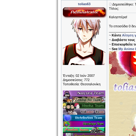
tolias63
Δημοσιεύθηκε: Τ
Τίτλος:
Καλησπέρα!
Το επεισόδιο 0 δε
______________
~
Κάντε
Αίτηση γ
~
Διαβάστε τους
~
Επισκεφθείτε 
~
See
My Anime L
Ένταξη: 02 Ιούν 2007
Δημοσιεύσεις: 772
Τοποθεσία: Θεσσαλονίκη