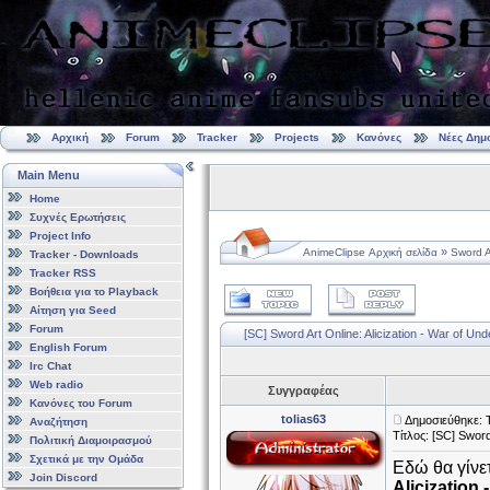
Αρχική
Forum
Tracker
Projects
Κανόνες
Νέες Δημ
Main Menu
Home
Συχνές Ερωτήσεις
Project Info
»
AnimeClipse Αρχική σελίδα
Sword A
Tracker - Downloads
Tracker RSS
Βοήθεια για το Playback
Αίτηση για Seed
Forum
[SC] Sword Art Online: Alicization - War of Un
English Forum
Irc Chat
Web radio
Συγγραφέας
Κανόνες του Forum
tolias63
Δημοσιεύθηκε: 
Αναζήτηση
Τίτλος: [SC] Sword
Πολιτική Διαμοιρασμού
Σχετικά με την Ομάδα
Εδώ θα γίνετ
Join Discord
Alicization