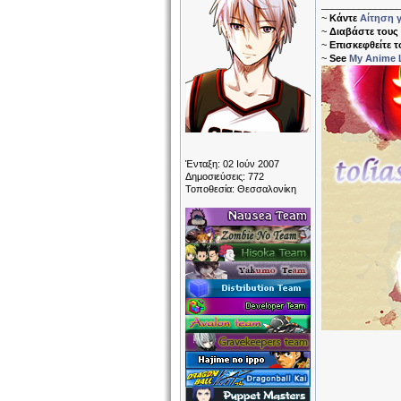
______________
~
Κάντε
Αίτηση γ
~
Διαβάστε τους
~
Επισκεφθείτε 
~
See
My Anime L
Ένταξη: 02 Ιούν 2007
Δημοσιεύσεις: 772
Τοποθεσία: Θεσσαλονίκη