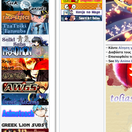
______________
~
Κάντε
Αίτηση γ
~
Διαβάστε τους
~
Επισκεφθείτε 
~
See
My Anime L