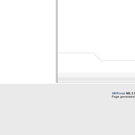
MKPortal
M1.1 
Page generated 