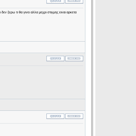
 δεν ξερω τι θα γινει αλλα μεχρι στιγμης ειναι αρκετα