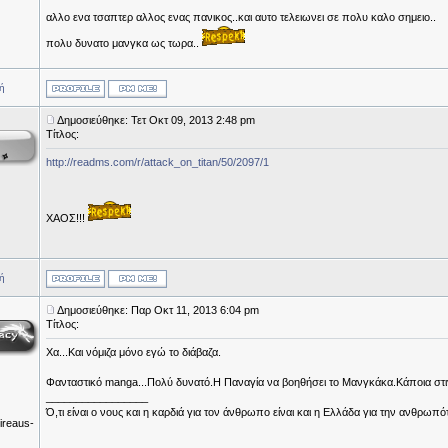
αλλο ενα τσαπτερ αλλος ενας πανικος..και αυτο τελειωνει σε πολυ καλο σημειο..
πολυ δυνατο μανγκα ως τωρα..
ή
Δημοσιεύθηκε: Τετ Οκτ 09, 2013 2:48 pm
Τίτλος:
http://readms.com/r/attack_on_titan/50/2097/1
ΧΑΟΣ!!!
ή
Δημοσιεύθηκε: Παρ Οκτ 11, 2013 6:04 pm
Τίτλος:
Χα...Και νόμιζα μόνο εγώ το διάβαζα.
Φανταστικό manga...Πολύ δυνατό.Η Παναγία να βοηθήσει το Μανγκάκα.Κάποια στιγμή
_________________
Ό,τι είναι ο νους και η καρδιά για τον άνθρωπο είναι και η Ελλάδα για την ανθρωπό
ireaus-