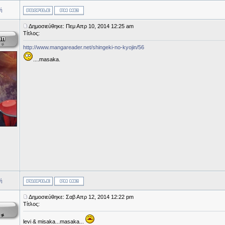
ή
Δημοσιεύθηκε: Πεμ Απρ 10, 2014 12:25 am
Τίτλος:
http://www.mangareader.net/shingeki-no-kyojin/56
....masaka.
ή
Δημοσιεύθηκε: Σαβ Απρ 12, 2014 12:22 pm
Τίτλος:
levi & misaka...masaka...