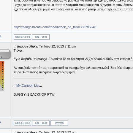
επεισοδιο και ξεκινησα να διαβαζω το μανγκα..46 τσαπτερ εχει ως τωρα....ειναι πολ
μαχες,σκοτωμοι,και titans..αυτα τα πλασματα που ακομα να εξηγησει τι στον διατανο
εχετε ενα ολοκληρο μηνα να το διαβασετε..αντε στα μπαμ μπαμ περιμενω εντυπωσε
http://mangastream.com/read/attack_on_titan/39878584/1
ή
Δημοσιεύθηκε: Τετ Ιούν 12, 2013 7:11 pm
Τίτλος:
Εγώ διαβάζω το manga. Το anime δε το ξεκίνησα. Αξίζει? Ακολουθούν την ιστορία ή 
Αν και ξεκίνησε κάπως κουραστικά το manga έχει ψιλοαπογειωθεί. Σε κάθε chapter
τώρα. Άντε ποιος περιμένει τώρα ένα μήνα.
_________________
.::
My Cartoon List
::.
BUGGY IS BACK!!!OP FTW!
ή
Δημοσιεύθηκε: Τετ Ιούν 12, 2013 8:52 pm