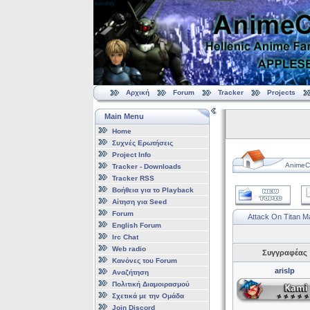
Αρχική
Forum
Tracker
Projects
Main Menu
Home
Συχνές Ερωτήσεις
Project Info
AnimeCl
Tracker - Downloads
Tracker RSS
Βοήθεια για το Playback
Αίτηση για Seed
Forum
Attack On Titan
English Forum
Irc Chat
Web radio
Συγγραφέας
Κανόνες του Forum
arislp
Αναζήτηση
Πολιτική Διαμοιρασμού
Σχετικά με την Ομάδα
Join Discord