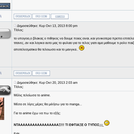
ή
Δημοσιεύθηκε: Κυρ Οκτ 13, 2013 8:00 pm
Τίτλος:
το υπογειο,ο βλακας ο πιθηκος να δουμε ποιος ειναι..και γενικοτερα πρεπει επιτελ
τιτανες..αν και λογικα αυτο μας το φυλαει για το τελος γιατι αμα μαθουμε τι ρολο πα
αποτελεσματικα θα τελειωσει και το μανγκα..
ή
Δημοσιεύθηκε: Κυρ Οκτ 20, 2013 2:03 am
Τίτλος:
Μόλις τελείωσα το anime.
Μέσα σε λίγες μέρες θα μιλήσω για το manga...
Για το anime έχω να πω το εξής:
ΝΤΑΑΑΑΑΑΑΑΑΑΑΑΑΑΑΑΑΞ!!! ΤΙ ΕΦΤΙΑΞΕ Ο ΤΥΠΟΣ;;;
Edit: