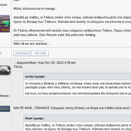
rozen
Μόλις τελείωσα και το manga...
Δηλαδή ρε παίδες, οι Τιτάνες σκάνε στον κόσμο, κάποιοι άνθρωποι μέσα στο τείχο
έχουν τη δύναμη των Τιτάνων. Κάποιοι από αυτούς το ελέγχουν και γίνονται οι γνω
Οι Τιτάνες οδηγούνται από αυτούς τους νοήμονες ανθρώπους-Τιτάνες. Όμως επίσης 
γιατί τους κάλεσε. Στον Reyner γιατί; Και γιατί στον Smiling;
_________________
After all we are stardust...
ή
Δημοσιεύθηκε: Κυρ Οκτ 20, 2013 4:39 pm
Τίτλος:
arislp έγραψε:
το υπογειο,ο βλακας ο πιθηκος να δουμε ποιος ειναι..και γενικοτερα πρεπει
μυστηριο γυρω απο τους τιτανες..αν και λογικα αυτο μας το φυλαει για το τελ
και πως να τους αντιμετωπισουν πιο αποτελεσματικα θα τελειωσει και το μ
ireaus-
ΝΑΙ ΡΕ ΦΙΛΕ...ΠΙΘΗΚΟΣ.Τρομερός τύπος.Επίσης να δούμε και τί διάλο είναι αυτή 
Howl έγραψε:
Δηλαδή ρε παίδες, οι Τιτάνες σκάνε στον κόσμο, κάποιοι άνθρωποι μέσα σ
τους κάνουν να έχουν τη δύναμη των Τιτάνων. Κάποιοι από αυτούς το ελέγχ