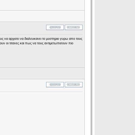
ους να αρχισει να διαλευκανει το μυστηριο γυρω απο τους
ιζουν οι τιτανες και πως να τους αντιμετωπισουν πιο