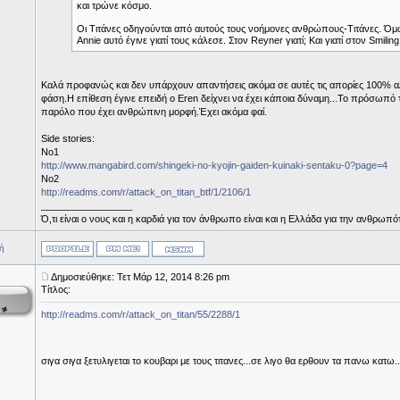
και τρώνε κόσμο.
Οι Τιτάνες οδηγούνται από αυτούς τους νοήμονες ανθρώπους-Τιτάνες. Όμως
Annie αυτό έγινε γιατί τους κάλεσε. Στον Reyner γιατί; Και γιατί στον Smiling
Καλά προφανώς και δεν υπάρχουν απαντήσεις ακόμα σε αυτές τις απορίες 100% αλλ
φάση.Η επίθεση έγινε επειδή ο Eren δείχνει να έχει κάποια δύναμη...Το πρόσωπό το
παρόλο που έχει ανθρώπινη μορφή.Έχει ακόμα φαί.
Side stories:
No1
http://www.mangabird.com/shingeki-no-kyojin-gaiden-kuinaki-sentaku-0?page=4
No2
http://readms.com/r/attack_on_titan_btf/1/2106/1
_________________
Ό,τι είναι ο νους και η καρδιά για τον άνθρωπο είναι και η Ελλάδα για την ανθρωπό
ή
Δημοσιεύθηκε: Τετ Μάρ 12, 2014 8:26 pm
Τίτλος:
http://readms.com/r/attack_on_titan/55/2288/1
σιγα σιγα ξετυλιγεται το κουβαρι με τους τιτανες...σε λιγο θα ερθουν τα πανω κατω.