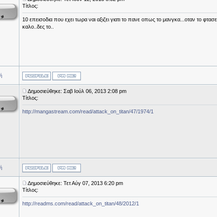
Τίτλος:
10 επεισοδια που εχει τωρα ναι αξιζει γιατι το πανε οπως το μανγκα...οταν το φτασει
καλο..δες το..
ή
Δημοσιεύθηκε: Σαβ Ιούλ 06, 2013 2:08 pm
Τίτλος:
http://mangastream.com/read/attack_on_titan/47/1974/1
ή
Δημοσιεύθηκε: Τετ Αύγ 07, 2013 6:20 pm
Τίτλος:
http://readms.com/read/attack_on_titan/48/2012/1