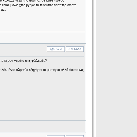
υ καλο...γινεται της ποπης...σε καθε τευχος
 ειναι..μολις χτες βγηκε το τελευταιο τσαπτερ οποτε
ις..
το έχουν γεμάτο στις φιλλεριές?
 λέω άντε τώρα θα εξηγήσει το μυστήριο αλλά τίποτα ως