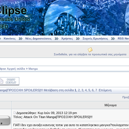
Κανόνες
Νέες Δημοσιεύσεις
Χρήστες
Συχνές Ερωτήσεις
RSS Ne
Συνδεθείτε, για να ελέγξετε τα προσωπικά σας μηνύματα
»
ipse Αρχική σελίδα
Manga
 Manga[ΠΡΟΣΟΧΗ SPOILERS]!!!
Μετάβαση στη σελίδα
1
,
2
,
3
,
4
,
5
,
6
,
7
Επόμενη
Προβ
Μήνυμα
Δημοσιεύθηκε: Κυρ Ιούν 09, 2013 12:19 pm
Τίτλος: Attack On Titan Manga[ΠΡΟΣΟΧΗ SPOILERS]!!!
ΓΙΑΤΙ δεν εχει ανοιξει κανενας τοπικ για αυτο το καταπληκτικο μανγκα?τουλαχιστον 