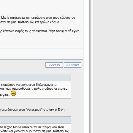
ς Maria υπόκεινται σε πειράματα που τους κάνουν να
στοί σε μας. Κάποιοι όχι και τρώνε κόσμο.
κάποιες φορές τους επιτίθενται. Στην Annie αυτό έγινε
 επιτελους να αρχισει να διαλευκανει το
ος γιατι αμα μαθουμε τι ρολο παιζουν οι τιτανες
ανγκα..
η νέα δύναμη που "Απέκτησε" στο cry ο Eren
το τείχος Maria υπόκεινται σε πειράματα που
ουν και γίνονται οι γνωστοί σε μας. Κάποιοι όχι