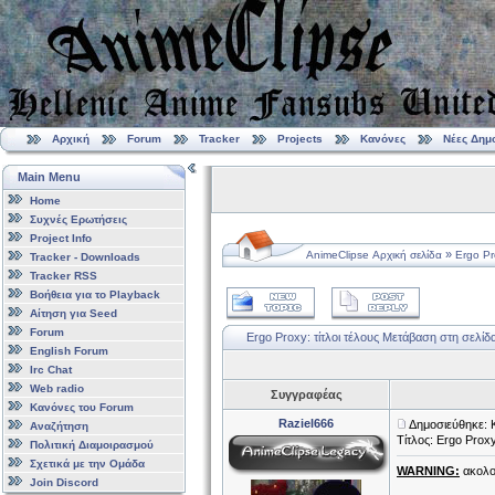
Αρχική
Forum
Tracker
Projects
Κανόνες
Νέες Δημ
Main Menu
Home
Συχνές Ερωτήσεις
Project Info
»
AnimeClipse Αρχική σελίδα
Ergo Pr
Tracker - Downloads
Tracker RSS
Βοήθεια για το Playback
Αίτηση για Seed
Forum
Ergo Proxy: τίτλοι τέλους
Μετάβαση στη σελίδ
English Forum
Irc Chat
Web radio
Συγγραφέας
Κανόνες του Forum
Raziel666
Δημοσιεύθηκε: 
Αναζήτηση
Τίτλος: Ergo Proxy
Πολιτική Διαμοιρασμού
Σχετικά με την Ομάδα
WARNING:
ακολο
Join Discord