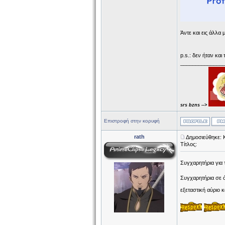
Άντε και εις άλλα μ
p.s.: δεν ήταν και
______________
srs bzns -->
Επιστροφή στην κορυφή
rath
Δημοσιεύθηκε: 
Τίτλος:
Συγχαρητήρια για 
Συγχαρητήρια σε ό
εξεταστική αύριο 