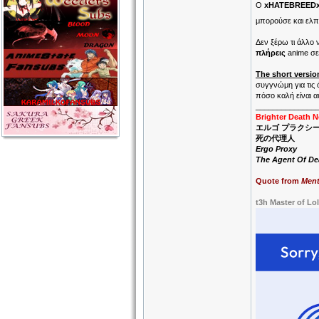
Ο
xHATEBREED
μπορούσε και ελπ
Δεν ξέρω τι άλλο
πλήρεις
anime σε
The short versio
συγγνώμη για τις 
πόσο καλή είναι αυ
______________
Brighter Death 
エルゴ プラクシ
死の代理人
Ergo Proxy
The Agent Of De
Quote from
Ment
t3h Master of Lo