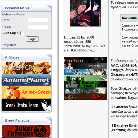
Το release αυτό π
πρόλαβαν. Για εκεί
Personal Menu
Welcome Guest
Raziel666
User:
Σήμερα είν
Pass:
Παρασκευή,
Auto-Login:
Ένταξη: 11 Ιαν 2006
Σαν σήμερα
Login
γενέθλια. 
Δημοσιεύσεις: 886
Register!
cares δηλα
Τοποθεσία: All my GHOSTs
are HOUNDing me...
Affiliates
Στο ξεκίνημα υπή
AAC
,
x264
/
H264
,
Υπήρχαν άτομα όμ
Gkatzos
, ο
xHAT
σε ονόματα και ορ
Τους Gkatzos, xH
διάφορες περίεργες
container
,
ξεχωρ
O
Gkatzos
έβαλε 
παρ'όλα αυτά, στέ
και το logo Anime
Greek Fansubs
Η
Banshee
βοήθησ
(
κλασικά
) ότι δε