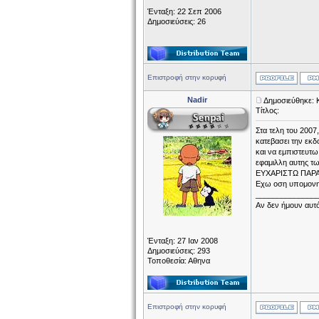
Ένταξη: 22 Σεπ 2006
Δημοσιεύσεις: 26
Επιστροφή στην κορυφή
Nadir
Δημοσιεύθηκε: 
Τίτλος:
Στα τελη του 2007
κατεβασει την εκδ
και να εμπιστευτω
εφαμιλλη αυτης τω
ΕΥΧΑΡΙΣΤΩ ΠΑΡΑ Π
Εχω οση υπομονη χ
______________
Αν δεν ήμουν αυτό
Ένταξη: 27 Ιαν 2008
Δημοσιεύσεις: 293
Τοποθεσία: Αθηνα
Επιστροφή στην κορυφή