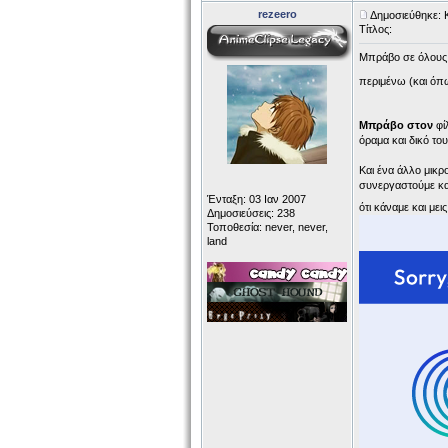
rezeero
Δημοσιεύθηκε: 
Τίτλος:
Μπράβο σε όλους 
περιμένω (και όπ
Μπράβο στον
φί
όραμα και δικό το
Και ένα άλλο μικ
συνεργαστούμε και
Ένταξη: 03 Ιαν 2007
ότι κάναμε και μει
Δημοσιεύσεις: 238
Τοποθεσία: never, never,
land