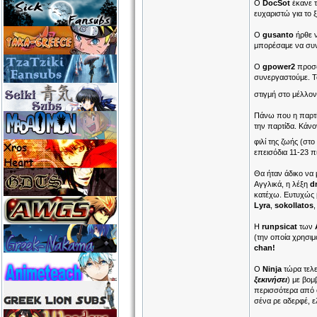
Ο
DocSot
έκανε τ
ευχαριστώ για το 
Ο
gusanto
ήρθε 
μπορέσαμε να συν
Ο
gpower2
προσφ
συνεργαστούμε. Το
στιγμή στο μέλλον
Πάνω που η παρτί
την παρτίδα. Κάνο
φιλί της ζωής (στ
επεισόδια 11-23 πι
Θα ήταν άδικο να 
Αγγλικά, η λέξη
d
κατέχω. Ευτυχώς 
Lyra
,
sokollatos
Η
runpsicat
των
(την οποία χρησιμ
chan!
Ο
Ninja
τώρα τελε
ξεκινήσει
) με βομ
περισσότερα από ό
σένα ρε αδερφέ, ε