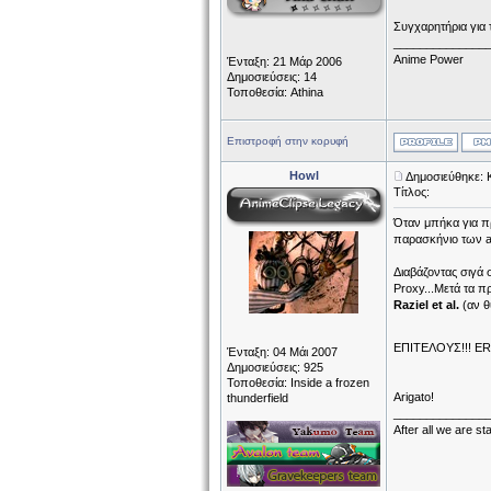
Συγχαρητήρια για 
______________
Anime Power
Ένταξη: 21 Μάρ 2006
Δημοσιεύσεις: 14
Τοποθεσία: Athina
Επιστροφή στην κορυφή
Howl
Δημοσιεύθηκε: 
Τίτλος:
Όταν μπήκα για πρ
παρασκήνιο των an
Διαβάζοντας σιγά 
Proxy...Μετά τα π
Raziel et al.
(αν θ
ΕΠΙΤΕΛΟΥΣ!!! 
Ένταξη: 04 Μάι 2007
Δημοσιεύσεις: 925
Τοποθεσία: Inside a frozen
Arigato!
thunderfield
______________
After all we are sta