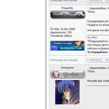
Επιστροφή στην κορυφή
Fingolfin
Δημοσιεύθηκε: 
Τίτλος:
Συγχαρητήρια για
Περίμενα να τελε
Ένταξη: 31 Δεκ 2006
στο queue του βατ
Δημοσιεύσεις: 151
______________
Τοποθεσία: Αθήνα
My AMV
''Πλημμυρισμένος
σαν άνεμος μέσα σ
σάλπισε το βούκιν
Το Σιλμαρίλλιον
Επιστροφή στην κορυφή
shingetter
Δημοσιεύθηκε: 
Τίτλος:
Μπραβο βρε παιδ
______________