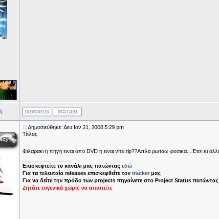
ή
Δημοσιεύθηκε: Δευ Ιαν 21, 2008 5:29 pm
Τίτλος:
Φιλαρακι η πηγη ειναι απο DVD η ειναι vhs rip??Απλα ρωταω φυσικα....Ετσι κι αλλ
_________________
Επισκεφτείτε το κανάλι μας πατώντας
εδώ
Για τα τελευταία releases επισκεφθείτε τον
tracker
μας
Για να δείτε την πρόδο των projects πηγαίνετε στο Project Status πατώντα
Ζητάτε ευγενικά χωρίς να απαιτείτε