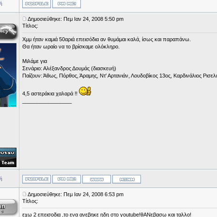
ή
Δημοσιεύθηκε: Πεμ Ιαν 24, 2008 5:50 pm
Τίτλος:
Χμμ ήταν καμιά 50αριά επεισόδια αν θυμάμαι καλά, ίσως και παραπάνω.
Θα ήταν ωραίο να το βρίσκαμε ολόκληρο.
Μιλάμε για
Σενάριο: Αλέξανδρος Δουμάς (διασκευή)
Παίζουν: Άθως, Πόρθος, Άραμης, Ντ' Αρτανιάν, Λουδοβίκος 13ος, Καρδινάλιος Ρισελι
4,5 αστεράκια χαλαρά !!
_________________
ή
Δημοσιεύθηκε: Πεμ Ιαν 24, 2008 6:53 pm
Τίτλος:
εχω 2 επεισοδια ,το ενα ανεβηκε ηδη στο youtube!θΑΝεβασω και ταλλο!