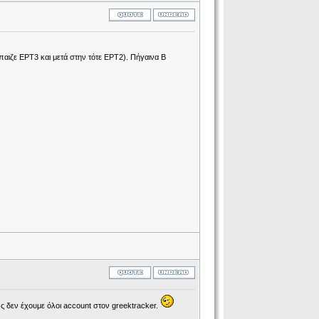
αιζε ΕΡΤ3 και μετά στην τότε ΕΡΤ2). Πήγαινα Β
ώς δεν έχουμε όλοι account στον greektracker.