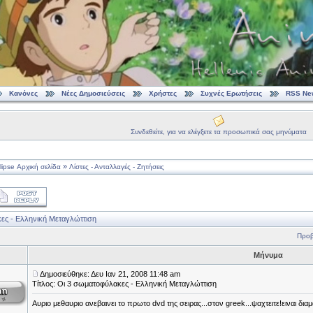
Κανόνες
Νέες Δημοσιεύσεις
Χρήστες
Συχνές Ερωτήσεις
RSS Ne
Συνδεθείτε, για να ελέγξετε τα προσωπικά σας μηνύματα
»
ipse Αρχική σελίδα
Λίστες - Ανταλλαγές - Ζητήσεις
ες - Ελληνική Μεταγλώττιση
Προβ
Μήνυμα
Δημοσιεύθηκε: Δευ Ιαν 21, 2008 11:48 am
Τίτλος: Οι 3 σωματοφύλακες - Ελληνική Μεταγλώττιση
Αυριο μεθαυριο ανεβαινει το πρωτο dvd της σειρας...στον greek...ψαχτειτε!ειναι διαμα