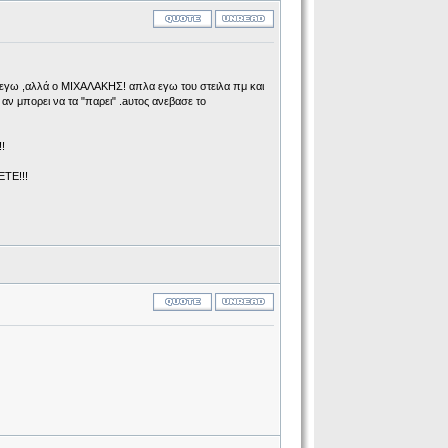
γω ,αλλά ο ΜΙΧΑΛΑΚΗΣ! απλα εγω του στειλα πμ και
ν μπορει να τα "παρει" .aυτος ανεβασε το
!
ΤΕ!!!