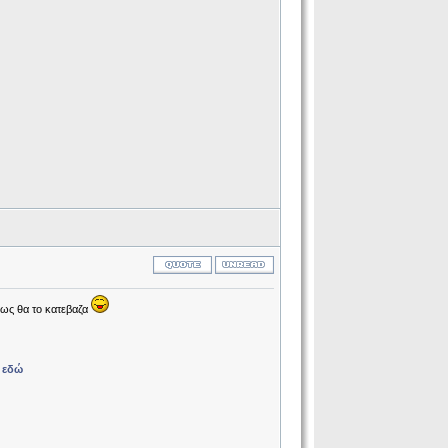
ιως θα το κατεβαζα
ς
εδώ