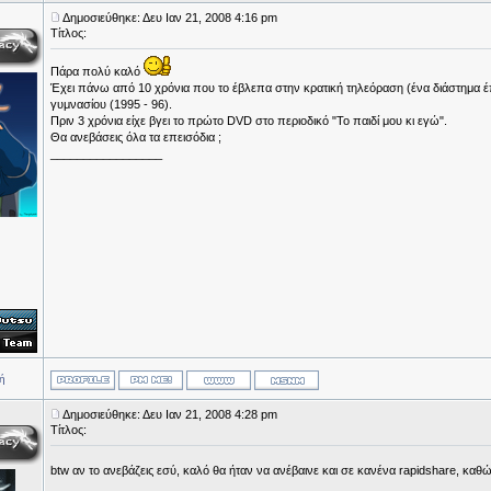
Δημοσιεύθηκε: Δευ Ιαν 21, 2008 4:16 pm
Τίτλος:
Πάρα πολύ καλό
Έχει πάνω από 10 χρόνια που το έβλεπα στην κρατική τηλεόραση (ένα διάστημα έπ
γυμνασίου (1995 - 96).
Πριν 3 χρόνια είχε βγει το πρώτο DVD στο περιοδικό "Το παιδί μου κι εγώ".
Θα ανεβάσεις όλα τα επεισόδια ;
_________________
ή
Δημοσιεύθηκε: Δευ Ιαν 21, 2008 4:28 pm
Τίτλος:
btw αν το ανεβάζεις εσύ, καλό θα ήταν να ανέβαινε και σε κανένα rapidshare, καθ