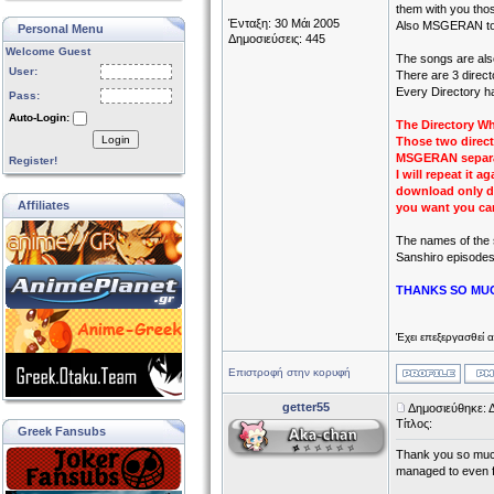
them with you tho
Ένταξη: 30 Μάι 2005
Also MSGERAN took
Personal Menu
Δημοσιεύσεις: 445
Welcome Guest
The songs are als
User:
There are 3 direct
Every Directory ha
Pass:
Auto-Login:
The Directory Wh
Login
Those two direct
MSGERAN separat
Register!
I will repeat it 
download only di
Affiliates
you want you ca
The names of the 
Sanshiro episodes
THANKS SO MU
Έχει επεξεργασθεί 
Επιστροφή στην κορυφή
getter55
Δημοσιεύθηκε: 
Τίτλος:
Greek Fansubs
Thank you so much
managed to even fi