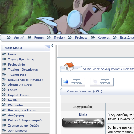
Αρχική
Forum
Tracker
Projects
Κανόνες
Νέες Δημ
Main Menu
Home
Συχνές Ερωτήσεις
Project Info
»
AnimeClipse Αρχική σελίδα
Releas
Tracker - Downloads
Tracker RSS
Βοήθεια για το Playback
Αίτηση για Seed
Forum
Plawres Sanshiro (OST)
English Forum
Irc Chat
Web radio
Συγγραφέας
Κανόνες του Forum
Ninja
Δημοσιεύθηκε: 
Αναζήτηση
Τίτλος: Plawres S
Πολιτική Διαμοιρασμού
Σχετικά με την Ομάδα
So. In the tracker
Join Discord
You have to thank