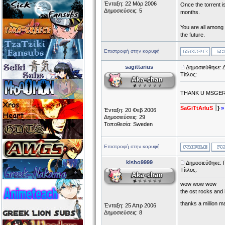
Ένταξη: 22 Μάρ 2006
Once the torrent is
Δημοσιεύσεις: 5
months.
You are all among 
the future.
Επιστροφή στην κορυφή
sagittarius
Δημοσιεύθηκε: 
Τίτλος:
THANK U MSGE
______________
SaGiTtArIuS
׀}
»
Ένταξη: 20 Φεβ 2006
Δημοσιεύσεις: 29
Τοποθεσία: Sweden
Επιστροφή στην κορυφή
kisho9999
Δημοσιεύθηκε: 
Τίτλος:
wow wow wow
the ost rocks and 
thanks a million 
Ένταξη: 25 Απρ 2006
Δημοσιεύσεις: 8