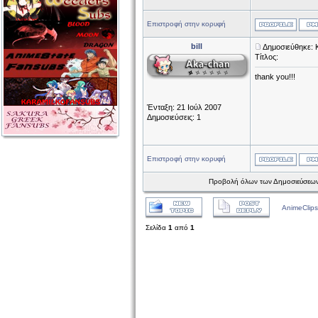
Επιστροφή στην κορυφή
bill
Δημοσιεύθηκε: 
Τίτλος:
thank you!!!
Ένταξη: 21 Ιούλ 2007
Δημοσιεύσεις: 1
Επιστροφή στην κορυφή
Προβολή όλων των Δημοσιεύσεων
AnimeClips
Σελίδα
1
από
1