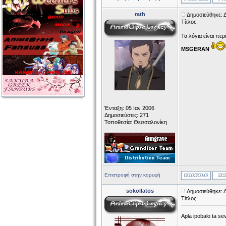
rath
Δημοσιεύθηκε: 
Τίτλος:
Τα λόγια είναι περι
MSGERAN
Ένταξη: 05 Ιαν 2006
Δημοσιεύσεις: 271
Τοποθεσία: Θεσσαλονίκη
Επιστροφή στην κορυφή
sokollatos
Δημοσιεύθηκε: 
Τίτλος:
Apla ipobalo ta se
______________