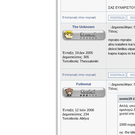
ΣΑΣ ΕΥΧΑΡΙΣΤΟ
Επιστροφή στην κορυφή
The Unknown
Δημοσιεύθηκε: 
Τίτλος:
mprabo mprabo
afou katafere kai 
diskoi biniliou eip
Ένταξη: 19 Δεκ 2005
kapou kapou to ka
Δημοσιεύσεις: 305
Τοποθεσία: Thessaloniki
Επιστροφή στην κορυφή
Fullmetal
Δημοσιεύθηκε: 
Τίτλος:
semis19 έ
Απλά, υποκ
ομολογώ δε
Ένταξη: 12 Ιούν 2006
χεστεί στο 
Δημοσιεύσεις: 234
Τοποθεσία: Αθήνα
1000 ευχα
υγ: Θα ήθε