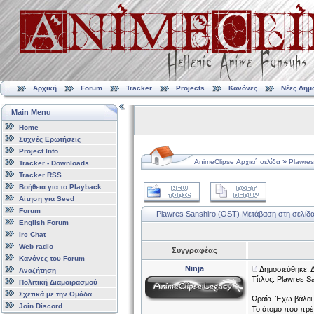
Αρχική
Forum
Tracker
Projects
Κανόνες
Νέες Δημ
Main Menu
Home
Συχνές Ερωτήσεις
Project Info
»
AnimeClipse Αρχική σελίδα
Plawres
Tracker - Downloads
Tracker RSS
Βοήθεια για το Playback
Αίτηση για Seed
Forum
Plawres Sanshiro (OST)
Μετάβαση στη σελίδ
English Forum
Irc Chat
Web radio
Συγγραφέας
Κανόνες του Forum
Ninja
Δημοσιεύθηκε: 
Αναζήτηση
Τίτλος: Plawres S
Πολιτική Διαμοιρασμού
Σχετικά με την Ομάδα
Ωραία. Έχω βάλει 
Join Discord
Το άτομο που πρέπ