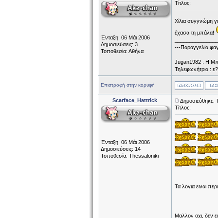
Τίτλος:
Χίλια συγγνώμη γ
έχασα τη μπάλα!
Ένταξη: 06 Μάι 2006
______________
Δημοσιεύσεις: 3
---Παραγγελία φαγ
Τοποθεσία: Αθήνα
Jugan1982 : Η Μπο
Τηλεφωνήτρια : ε? 
Επιστροφή στην κορυφή
Scarface_Hattrick
Δημοσιεύθηκε: Τ
Τίτλος:
Ένταξη: 06 Μάι 2006
Δημοσιεύσεις: 14
Τοποθεσία: Thessaloniki
Τα λογια ειναι περιτ
Μαλλον οχι, δεν ειν