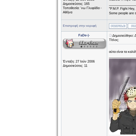
Δημοσιεύσεις: 165
______________
Τοποθεσία: ʼνω Γλυφάδα -
"P.M.P. Fight Hey,
Αθήνα
Some people are s
Επιστροφή στην κορυφή
FaDe-|-
Δημοσιεύθηκε: 
Τίτλος:
αύτα είναι τα καλά!
______________
Ένταξη: 27 Ιούν 2006
Δημοσιεύσεις: 11