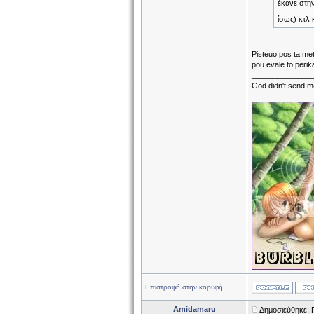
έκανε στην
ίσως) κτλ 
Pisteuo pos ta met
pou evale to peri
______________
God didn't send me
Επιστροφή στην κορυφή
Amidamaru
Δημοσιεύθηκε: 