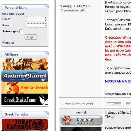
βινύλιο από Ιαπωνί
Ένταξη: 30 Μάι 2005
Επίσης το συγκεκρ
Personal Menu
Δημοσιεύσεις: 445
εικόνες μέσο Phot
Welcome Guest
User:
Τα τραγούδια είνα
Είναι 3 φάκελοι. Bl
Pass:
Κάθε φάκελος περι
Auto-Login:
Login
Ο φάκελος White
Αυτοί οι δυο φάκ
Register!
αλλά ο MSGERAN 
Με πιο απλά λόγ
Affiliates
DISC 2 εάν τα θέ
δυο.
Τις ονομασίες των
που χρησιμοποιούμ
MSGERAN ΝΑ ΕΙΣ
Έχει επεξεργασθεί 
Επιστροφή στην κορυφή
vasilisk
Δημοσιεύθηκε: 
Greek Fansubs
Τίτλος:
ευχαριστουμε πα