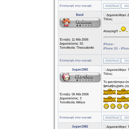
Επιστροφή στην κορυφή
Basil
Δημοσιεύθηκε: 
Τίτλος:
Amazing!!!
______________
Ένταξη: 11 Μάι 2006
Δημοσιεύσεις: 52
iPhone
-
Τοποθεσία: Thessaloniki
iPhone 3G
-
iPho
Επιστροφή στην κορυφή
Jugan1982
Δημοσιεύθηκε: 
Τίτλος:
Το φαντάστηκα ότ
$#%#$%@#% (Χτυπάε
Ένταξη: 06 Μάι 2006
Δημοσιεύσεις: 3
Τοποθεσία: Αθήνα
Επιστροφή στην κορυφή
Jugan1982
Δημοσιεύθηκε: Τ