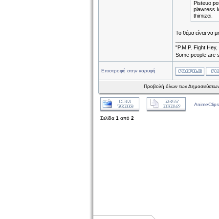
Pisteuo pos
plawress.I
thimizei.
Το θέμα είναι να 
______________
"P.M.P. Fight Hey,
Some people are s
Επιστροφή στην κορυφή
Προβολή όλων των Δημοσιεύσεων
AnimeClips
Σελίδα
1
από
2