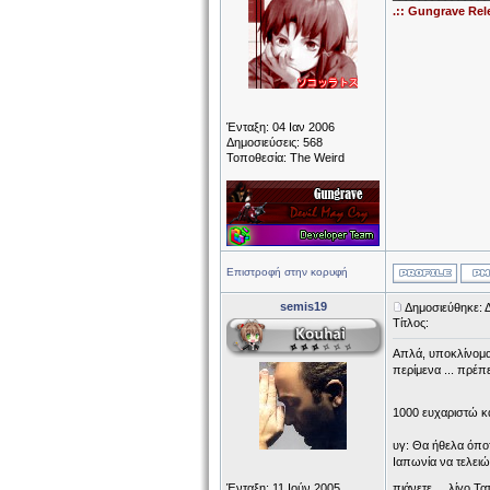
.:: Gungrave Rel
Ένταξη: 04 Ιαν 2006
Δημοσιεύσεις: 568
Τοποθεσία: The Weird
Επιστροφή στην κορυφή
semis19
Δημοσιεύθηκε: 
Τίτλος:
Απλά, υποκλίνομαι
περίμενα ... πρέπε
1000 ευχαριστώ 
υγ: Θα ήθελα όποτ
Ιαπωνία να τελειώ
Ένταξη: 11 Ιούν 2005
πιάνετε ... λίγο Τα