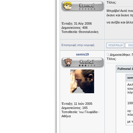
Τίτλος:
Μπράβο! Αυτό που
έκανε και έκανε τ
να ανέβει και άλλ
Ένταξη: 31 Αύγ 2006
Δημοσιεύσεις: 406
Τοποθεσία: Θεσσαλονίκη
Επιστροφή στην κορυφή
semis19
Δημοσιεύθηκε: 
Τίτλος:
Fullmetal 
sem
Απλ
sou
λόγο
100
Ένταξη: 11 Ιούν 2005
Δημοσιεύσεις: 165
υγ:
Τοποθεσία: ʼνω Γλυφάδα -
πόσ
Αθήνα
με τ