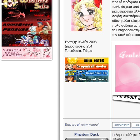
πολλά πράγματα κα
ταινία άσχετα από
μια μετριότητα αλλ
σεζόν) σκεφτόμουν
οθόνη αλλά κάτι μ
πολύ σοβαρά αν τ
το Dragonball στη
την κουλτούρα και
______________
Ένταξη: 06 Αύγ 2008
Δημοσιεύσεις: 234
Τοποθεσία: Πάτρα
Επιστροφή στην κορυφή
Phantom Duck
Δημοσιεύθηκε: 
Τίτλος: