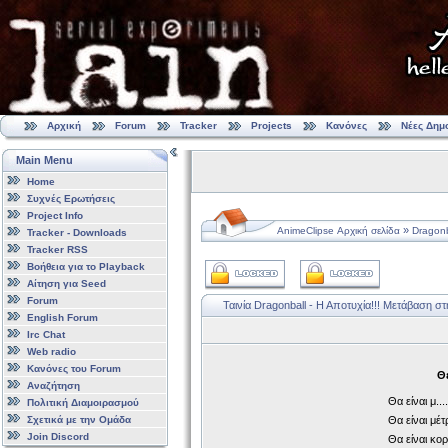
Αρχική
Forum
Tracker
Projects
Κανόνες
Νέες Δημ
Main Menu
Home
Συχνές Ερωτήσεις
Project Info
»
AnimeClipse Αρχική σελίδα
Dragon
Tracker - Downloads
Tracker RSS
Βοήθεια για το Playback
Αίτηση για Seed
Forum
Ταινία Dragonball - Η Αποτυχία!!!
Μετάβαση στ
English Forum
Irc Chat
Web radio
Κανόνες του Forum
Θε
Αναζήτηση
Θα είναι μ....
Πολιτική Διαμοιρασμού
Σχετικά με την Ομάδα
Θα είναι μέτ
Join Discord
Θα είναι κορ