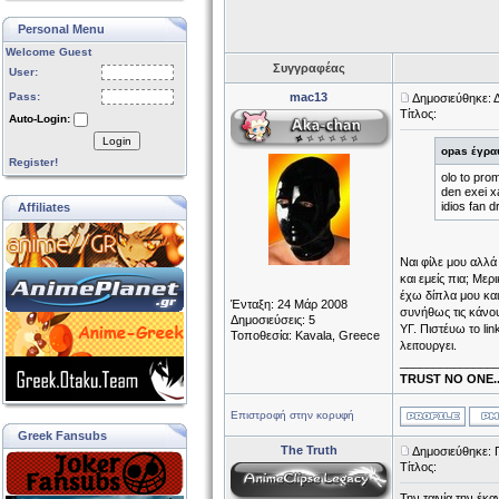
Personal Menu
Welcome Guest
Συγγραφέας
User:
Pass:
mac13
Δημοσιεύθηκε: 
Τίτλος:
Auto-Login:
Login
opas έγρα
Register!
olo to prom
den exei xa
idios fan
Affiliates
Ναι φίλε μου αλλά
και εμείς πια; Με
έχω δίπλα μου και 
Ένταξη: 24 Μάρ 2008
συνήθως τις κάνο
Δημοσιεύσεις: 5
ΥΓ. Πιστέυω το li
Τοποθεσία: Kavala, Greece
λειτουργει.
______________
TRUST NO ONE..
Επιστροφή στην κορυφή
Greek Fansubs
The Truth
Δημοσιεύθηκε: Π
Τίτλος:
Την ταινία την έκα