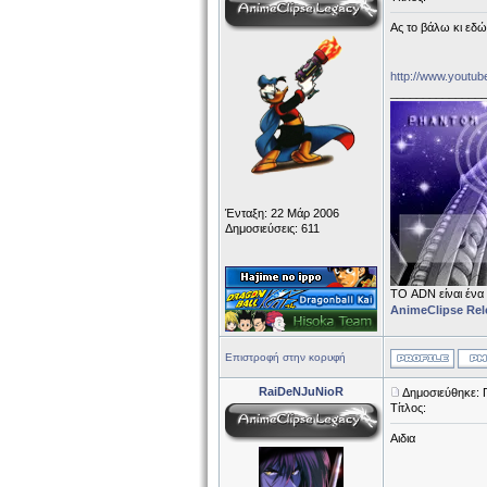
Ας το βάλω κι εδώ.
http://www.youtu
______________
Ένταξη: 22 Μάρ 2006
Δημοσιεύσεις: 611
ΤΟ ADN είναι ένα
AnimeClipse Rel
Επιστροφή στην κορυφή
RaiDeNJuNioR
Δημοσιεύθηκε: 
Τίτλος:
Αιδια