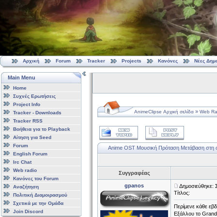
Αρχική
Forum
Tracker
Projects
Κανόνες
Νέες Δημ
Main Menu
Home
Συχνές Ερωτήσεις
Project Info
»
AnimeClipse Αρχική σελίδα
Web Ra
Tracker - Downloads
Tracker RSS
Βοήθεια για το Playback
Αίτηση για Seed
Forum
Anime OST Μουσική Πρόταση
Μετάβαση στη 
English Forum
Irc Chat
Web radio
Συγγραφέας
Κανόνες του Forum
gpanos
Δημοσιεύθηκε: 
Αναζήτηση
Τίτλος:
Πολιτική Διαμοιρασμού
Σχετικά με την Ομάδα
Περίμενε κάθε εβ
Join Discord
Εξάλλου το Grand 