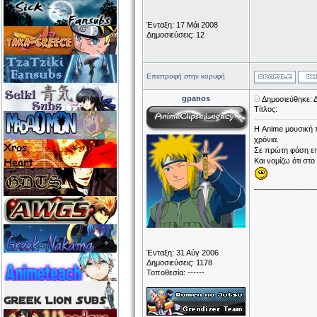
Ένταξη: 17 Μάι 2008
Δημοσιεύσεις: 12
Επιστροφή στην κορυφή
gpanos
Δημοσιεύθηκε: Δ
Τίτλος:
Η Anime μουσική 
χρόνια.
Σε πρώτη φάση επ
Και νομίζω ότι στο
______________
Ένταξη: 31 Αύγ 2006
Δημοσιεύσεις: 1178
Τοποθεσία: ------