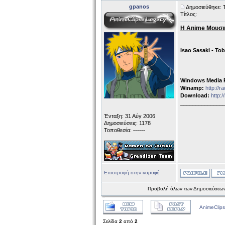
gpanos
Δημοσιεύθηκε: 
Τίτλος:
Η Anime Μουσι
Isao Sasaki - To
Windows Media P
Winamp:
http://
Download:
http:
______________
Ένταξη: 31 Αύγ 2006
Δημοσιεύσεις: 1178
Τοποθεσία: ------
Επιστροφή στην κορυφή
Προβολή όλων των Δημοσιεύσεων
AnimeClips
Σελίδα
2
από
2