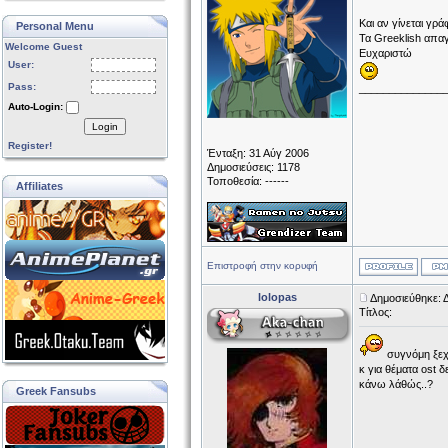
Και αν γίνεται γρά
Personal Menu
Τα Greeklish απαγ
Welcome Guest
Ευχαριστώ
User:
Pass:
______________
Auto-Login:
Login
Register!
Ένταξη: 31 Αύγ 2006
Δημοσιεύσεις: 1178
Τοποθεσία: ------
Affiliates
Επιστροφή στην κορυφή
lolopas
Δημοσιεύθηκε: Δ
Τίτλος:
συγνόμη ξεχ
κ για θέματα ost 
κάνω λάθώς..?
Greek Fansubs