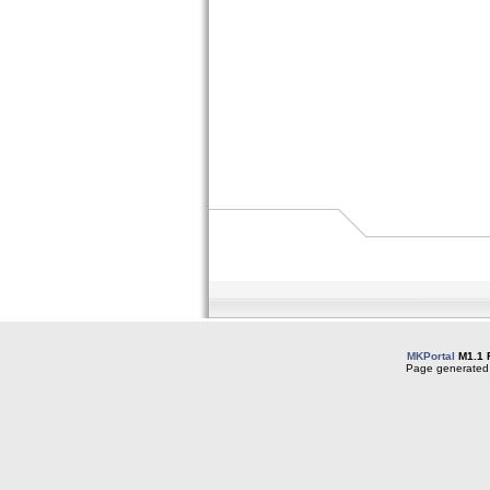
MKPortal
M1.1 
Page generated 