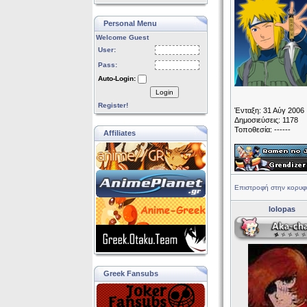
Personal Menu
Welcome Guest
User:
Pass:
Auto-Login:
Login
Register!
Ένταξη: 31 Αύγ 2006
Δημοσιεύσεις: 1178
Τοποθεσία: ------
Affiliates
Επιστροφή στην κορυφ
lolopas
Greek Fansubs