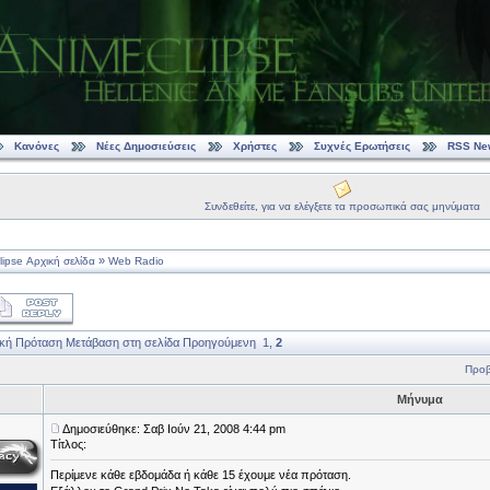
Κανόνες
Νέες Δημοσιεύσεις
Χρήστες
Συχνές Ερωτήσεις
RSS Ne
Συνδεθείτε, για να ελέγξετε τα προσωπικά σας μηνύματα
»
ipse Αρχική σελίδα
Web Radio
κή Πρόταση
Μετάβαση στη σελίδα
Προηγούμενη
1
,
2
Προβ
Μήνυμα
Δημοσιεύθηκε: Σαβ Ιούν 21, 2008 4:44 pm
Τίτλος:
Περίμενε κάθε εβδομάδα ή κάθε 15 έχουμε νέα πρόταση.