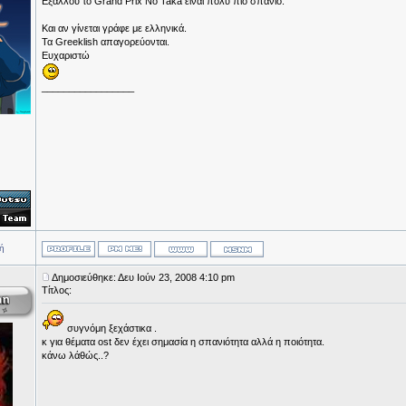
Εξάλλου το Grand Prix No Taka είναι πολύ πιο σπάνιο.
Και αν γίνεται γράφε με ελληνικά.
Τα Greeklish απαγορεύονται.
Ευχαριστώ
_________________
ή
Δημοσιεύθηκε: Δευ Ιούν 23, 2008 4:10 pm
Τίτλος:
συγνόμη ξεχάστικα .
κ για θέματα ost δεν έχει σημασία η σπανιότητα αλλά η ποιότητα.
κάνω λάθώς..?