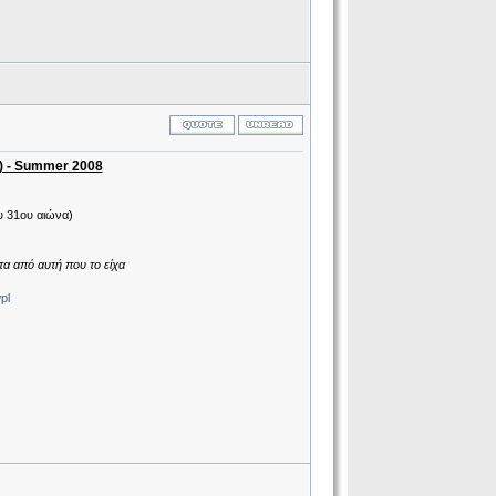
) - Summer 2008
υ 31ου αιώνα)
α από αυτή που το είχα
pl