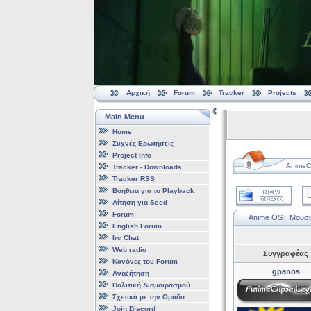
Αρχική
Forum
Tracker
Projects
Main Menu
Home
Συχνές Ερωτήσεις
Project Info
AnimeCl
Tracker - Downloads
Tracker RSS
Βοήθεια για το Playback
Αίτηση για Seed
Forum
Anime OST Μουσι
English Forum
Irc Chat
Web radio
Συγγραφέας
Κανόνες του Forum
gpanos
Αναζήτηση
Πολιτική Διαμοιρασμού
Σχετικά με την Ομάδα
Join Discord