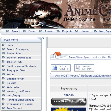
Αρχική
Forum
Tracker
Projects
Κανόνες
Νέες Δημ
Main Menu
Home
Συχνές Ερωτήσεις
Project Info
»
AnimeClipse Αρχική σελίδα
Web Ra
Tracker - Downloads
Tracker RSS
Βοήθεια για το Playback
Αίτηση για Seed
Forum
Anime OST Μουσική Πρόταση
Μετάβαση στη 
English Forum
Irc Chat
Web radio
Συγγραφέας
Κανόνες του Forum
gpanos
Δημοσιεύθηκε: 
Αναζήτηση
Τίτλος:
Πολιτική Διαμοιρασμού
Σχετικά με την Ομάδα
Περίμενε κάθε εβ
Join Discord
Εξάλλου το Grand 