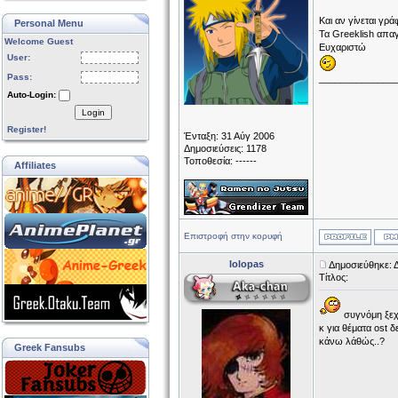
Και αν γίνεται γρά
Personal Menu
Τα Greeklish απαγ
Welcome Guest
Ευχαριστώ
User:
Pass:
______________
Auto-Login:
Login
Register!
Ένταξη: 31 Αύγ 2006
Δημοσιεύσεις: 1178
Τοποθεσία: ------
Affiliates
Επιστροφή στην κορυφή
lolopas
Δημοσιεύθηκε: Δ
Τίτλος:
συγνόμη ξεχ
κ για θέματα ost 
κάνω λάθώς..?
Greek Fansubs