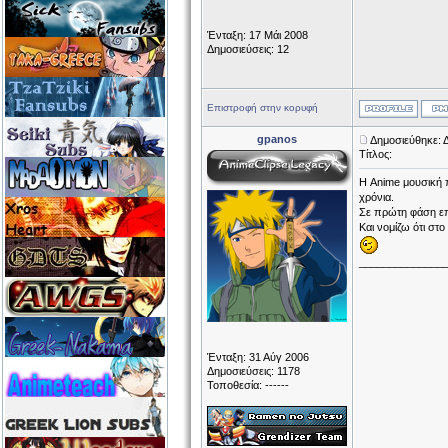
Ένταξη: 17 Μάι 2008
Δημοσιεύσεις: 12
Επιστροφή στην κορυφή
gpanos
Δημοσιεύθηκε: Δ
Τίτλος:
Η Anime μουσική 
χρόνια.
Σε πρώτη φάση επ
Και νομίζω ότι στο
______________
Ένταξη: 31 Αύγ 2006
Δημοσιεύσεις: 1178
Τοποθεσία: ------