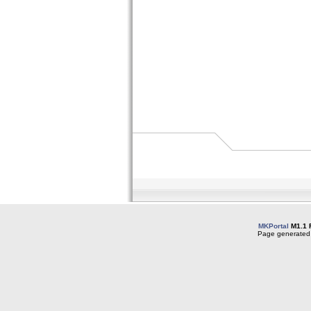
MKPortal
M1.1 
Page generated 