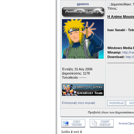
gpanos
Δημοσιεύθηκε: 
Τίτλος:
Η Anime Μουσι
Isao Sasaki - To
Windows Media P
Winamp:
http://
Download:
http:
______________
Ένταξη: 31 Αύγ 2006
Δημοσιεύσεις: 1178
Τοποθεσία: ------
Επιστροφή στην κορυφή
Προβολή όλων των Δημοσιεύσεων
AnimeClips
Σελίδα
2
από
2