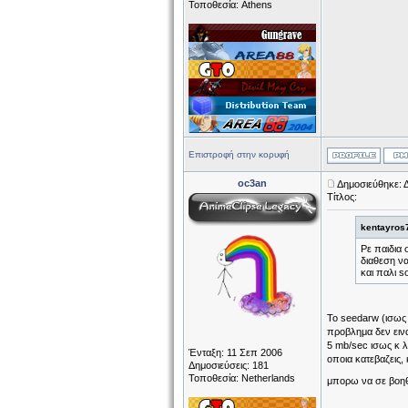
Τοποθεσία: Athens
Επιστροφή στην κορυφή
oc3an
Δημοσιεύθηκε: 
Τίτλος:
kentayros
Ρε παιδια 
διαθεση να
και παλι s
Το seedarw (ισως 
προβλημα δεν εινα
5 mb/sec ισως κ λ
Ένταξη: 11 Σεπ 2006
οποια κατεβαζεις,
Δημοσιεύσεις: 181
Τοποθεσία: Netherlands
μπορω να σε βο