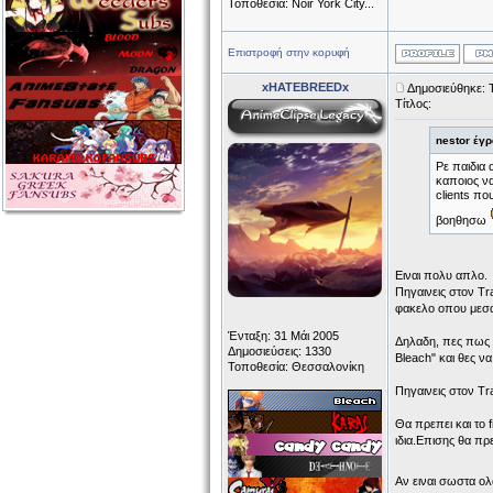
Τοποθεσία: Noir York City...
Επιστροφή στην κορυφή
xHATEBREEDx
Δημοσιεύθηκε: 
Τίτλος:
nestor έγρ
Ρε παιδια
καποιος να
clients πο
βοηθησω
Ειναι πολυ απλο.
Πηγαινεις στον Tra
φακελο οπου μεσα
Ένταξη: 31 Μάι 2005
Δηλαδη, πες πως ε
Δημοσιεύσεις: 1330
Bleach" και θες να
Τοποθεσία: Θεσσαλονίκη
Πηγαινεις στον Tra
Θα πρεπει και το f
ιδια.Επισης θα πρε
Αν ειναι σωστα ολ