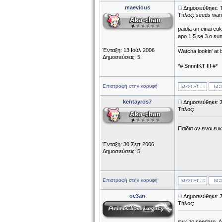
maevious
Δημοσιεύθηκε: 
Τίτλος: seeds wan
paidia an einai e
apo 1.5 se 3.o su
______________
Ένταξη: 13 Ιούλ 2006
Watcha lookin' at
Δημοσιεύσεις: 5
*# SnnnIKT !!! #*
Επιστροφή στην κορυφή
kentayros7
Δημοσιεύθηκε: 
Τίτλος:
Παιδια αν ειναι ε
Ένταξη: 30 Σεπ 2006
Δημοσιεύσεις: 5
Επιστροφή στην κορυφή
oc3an
Δημοσιεύθηκε: 
Τίτλος:
εγω το seedaro. Δ