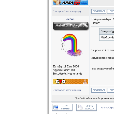
Επιστροφή στην κορυφή
oc3an
Δημοσιεύθηκε: 
Τίτλος:
Cougar έγ
Μάλλον θα 
Σε μενα το λες αυτ
Ξανα κοιταξα τα s
Ένταξη: 11 Σεπ 2006
Έχει επεξεργασθεί 
Δημοσιεύσεις: 181
Τοποθεσία: Netherlands
Επιστροφή στην κορυφή
Προβολή όλων των Δημοσιεύσεων
AnimeClips