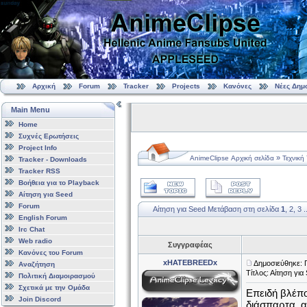
Αρχική
Forum
Tracker
Projects
Κανόνες
Νέες Δημ
Main Menu
Home
Συχνές Ερωτήσεις
Project Info
»
AnimeClipse Αρχική σελίδα
Τεχνική
Tracker - Downloads
Tracker RSS
Βοήθεια για το Playback
Αίτηση για Seed
Forum
Αίτηση για Seed
Μετάβαση στη σελίδα
1
,
2
,
3
.
English Forum
Irc Chat
Web radio
Συγγραφέας
Κανόνες του Forum
xHATEBREEDx
Δημοσιεύθηκε: 
Αναζήτηση
Τίτλος: Αίτηση για
Πολιτική Διαμοιρασμού
Σχετικά με την Ομάδα
Επειδή βλέπο
Join Discord
διάσπαρτα, α