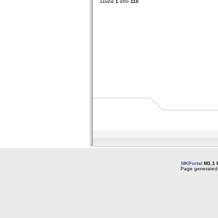
Σελίδα
1
από
110
MKPortal
M1.1 
Page generated 