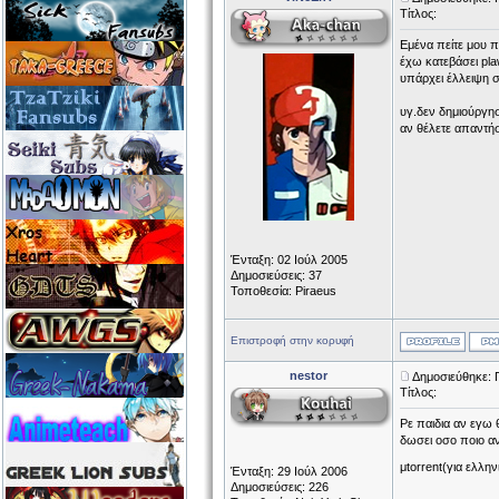
Τίτλος:
Εμένα πείτε μου π
έχω κατεβάσει pla
υπάρχει έλλειψη 
υγ.δεν δημιούργη
αν θέλετε απαντή
Ένταξη: 02 Ιούλ 2005
Δημοσιεύσεις: 37
Τοποθεσία: Piraeus
Επιστροφή στην κορυφή
nestor
Δημοσιεύθηκε: 
Τίτλος:
Ρε παιδια αν εγω
δωσει οσο ποιο αν
μtorrent(για ελλην
Ένταξη: 29 Ιούλ 2006
Δημοσιεύσεις: 226