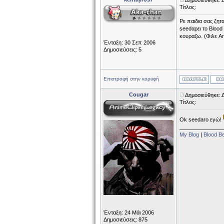
Δημοσιεύθηκε: 
Τίτλος:
Ρε παιδια σας ζητ
seedαρει το Blood 
κουραζω. (Φιλε Am
Ένταξη: 30 Σεπ 2006
Δημοσιεύσεις: 5
Επιστροφή στην κορυφή
Cougar
Δημοσιεύθηκε: 
Τίτλος:
Ok seedaro εγώ!
______________
My Blog
|
Blood B
Ένταξη: 24 Μάι 2006
Δημοσιεύσεις: 875