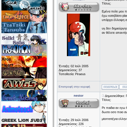
Τίτλος:
Εμένα πείτε μου π
έχω κατεβάσει pla
υπάρχει έλλειψη 
υγ.δεν δημιούργη
αν θέλετε απαντή
Ένταξη: 02 Ιούλ 2005
Δημοσιεύσεις: 37
Τοποθεσία: Piraeus
Επιστροφή στην κορυφή
nestor
Δημοσιεύθηκε: 
Τίτλος:
Ρε παιδια αν εγω
δωσει οσο ποιο αν
μtorrent(για ελλην
Ένταξη: 29 Ιούλ 2006
Δημοσιεύσεις: 226