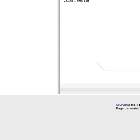
Σελίδα
1
από
110
MKPortal
M1.1 
Page generated 