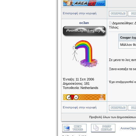
Επιστροφή στην κορυφή
oc3an
Δημοσιεύθηκε: 
Τίτλος:
Cougar έγ
Μάλλον θα 
Σε μενα το λες αυτ
Ξανα κοιταξα τα s
Ένταξη: 11 Σεπ 2006
Έχει επεξεργασθεί 
Δημοσιεύσεις: 181
Τοποθεσία: Netherlands
Επιστροφή στην κορυφή
Προβολή όλων των Δημοσιεύσεων
AnimeClips