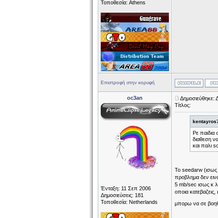
Τοποθεσία: Athens
Επιστροφή στην κορυφή
oc3an
Δημοσιεύθηκε: 
Τίτλος:
kentayros
Ρε παιδια 
διαθεση να
και παλι s
Το seedarw (ισως 
προβλημα δεν εινα
5 mb/sec ισως κ λ
Ένταξη: 11 Σεπ 2006
οποια κατεβαζεις,
Δημοσιεύσεις: 181
Τοποθεσία: Netherlands
μπορω να σε βο