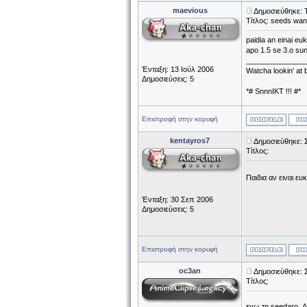
maevious
Δημοσιεύθηκε: 
Τίτλος: seeds wan
paidia an einai e
apo 1.5 se 3.o su
______________
Ένταξη: 13 Ιούλ 2006
Watcha lookin' at
Δημοσιεύσεις: 5
*# SnnnIKT !!! #*
Επιστροφή στην κορυφή
kentayros7
Δημοσιεύθηκε: 
Τίτλος:
Παιδια αν ειναι ε
Ένταξη: 30 Σεπ 2006
Δημοσιεύσεις: 5
Επιστροφή στην κορυφή
oc3an
Δημοσιεύθηκε: 
Τίτλος:
εγω το seedaro. Δ