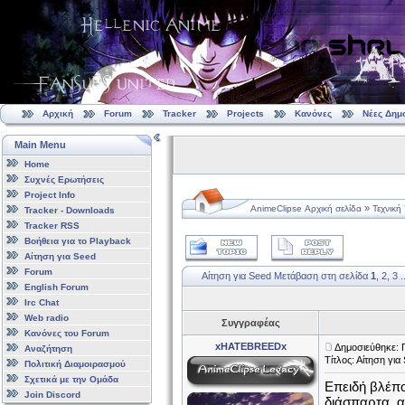
Αρχική
Forum
Tracker
Projects
Κανόνες
Νέες Δημ
Main Menu
Home
Συχνές Ερωτήσεις
Project Info
»
AnimeClipse Αρχική σελίδα
Τεχνική
Tracker - Downloads
Tracker RSS
Βοήθεια για το Playback
Αίτηση για Seed
Forum
Αίτηση για Seed
Μετάβαση στη σελίδα
1
,
2
,
3
.
English Forum
Irc Chat
Web radio
Συγγραφέας
Κανόνες του Forum
xHATEBREEDx
Δημοσιεύθηκε: 
Αναζήτηση
Τίτλος: Αίτηση για
Πολιτική Διαμοιρασμού
Σχετικά με την Ομάδα
Επειδή βλέπο
Join Discord
διάσπαρτα, α