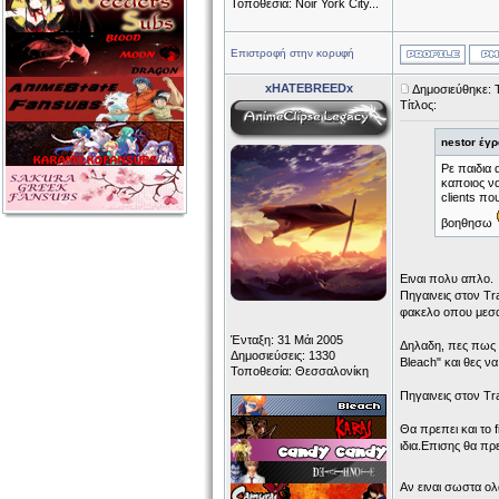
Τοποθεσία: Noir York City...
Επιστροφή στην κορυφή
xHATEBREEDx
Δημοσιεύθηκε: 
Τίτλος:
nestor έγρ
Ρε παιδια
καποιος να
clients πο
βοηθησω
Ειναι πολυ απλο.
Πηγαινεις στον Tra
φακελο οπου μεσα
Ένταξη: 31 Μάι 2005
Δηλαδη, πες πως ε
Δημοσιεύσεις: 1330
Bleach" και θες να
Τοποθεσία: Θεσσαλονίκη
Πηγαινεις στον Tra
Θα πρεπει και το f
ιδια.Επισης θα πρε
Αν ειναι σωστα ολ