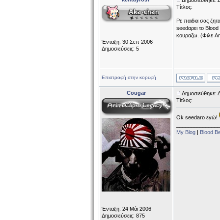
Δημοσιεύθηκε: 
Τίτλος:
Ρε παιδια σας ζητ
seedαρει το Blood 
κουραζω. (Φιλε Am
Ένταξη: 30 Σεπ 2006
Δημοσιεύσεις: 5
Επιστροφή στην κορυφή
Cougar
Δημοσιεύθηκε: 
Τίτλος:
Ok seedaro εγώ!
______________
My Blog
|
Blood B
Ένταξη: 24 Μάι 2006
Δημοσιεύσεις: 875