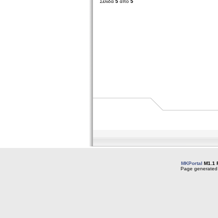
Σελίδα
5
από
5
MKPortal
M1.1 
Page generated 