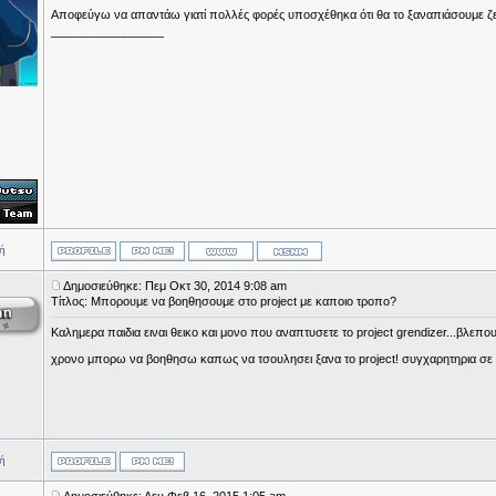
Αποφεύγω να απαντάω γιατί πολλές φορές υποσχέθηκα ότι θα το ξαναπιάσουμε ζεσ
_________________
ή
Δημοσιεύθηκε: Πεμ Οκτ 30, 2014 9:08 am
Τίτλος: Μπορουμε να βοηθησουμε στο project με καποιο τροπο?
Καλημερα παιδια ειναι θεικο και μονο που αναπτυσετε το project grendizer...βλεπο
χρονο μπορω να βοηθησω καπως να τσουλησει ξανα το project! συγχαρητηρια σε ο
ή