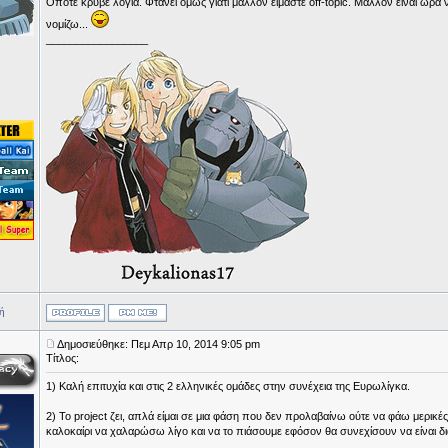
Οπότε κρύβε λόγια. Φτάνει όμως γιατί μάλλον είμαστε off-topic. Μάλλον είναι ώρα ν
νομίζω...
_________________
ή
Δημοσιεύθηκε: Πεμ Απρ 10, 2014 9:05 pm
Τίτλος:
1) Καλή επιτυχία και στις 2 ελληνικές ομάδες στην συνέχεια της Ευρωλίγκα.
2) Το project ζει, απλά είμαι σε μια φάση που δεν προλαβαίνω ούτε να φάω μερικέ
καλοκαίρι να χαλαρώσω λίγο και να το πιάσουμε εφόσον θα συνεχίσουν να είναι δια