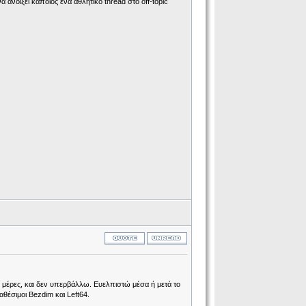
α ανοίξει κάποιος ένα αθλητικό thread στο off-topic
ς μέρες, και δεν υπερβάλλω. Ευελπιστώ μέσα ή μετά το
θέσιμοι Bezdim και Left64.