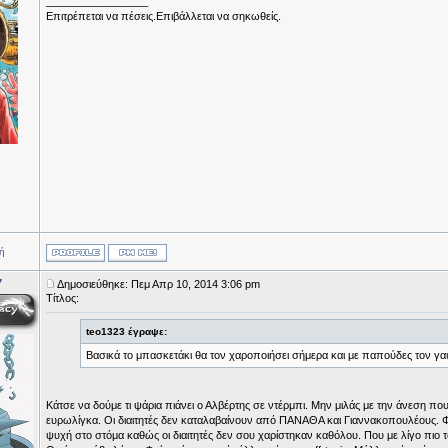
_________________
Επιτρέπεται να πέσεις.Επιβάλλεται να σηκωθείς.
ή
7
Δημοσιεύθηκε: Πεμ Απρ 10, 2014 3:06 pm
Τίτλος:
teo1323 έγραψε:
Βασικά το μπασκετάκι θα τον χαροποιήσει σήμερα και με παπούδες τον γαυ
Κάτσε να δούμε τι ψάρια πιάνει ο Αλβέρτης σε ντέρμπι. Μην μιλάς με την άνεση πο
ευρωλίγκα. Οι διαιτητές δεν καταλαβαίνουν από ΠΑΝΑΘΑ και Γιαννακοπουλέους. Φ
ψυχή στο στόμα καθώς οι διαιτητές δεν σου χαρίστηκαν καθόλου. Που με λίγο πιο 