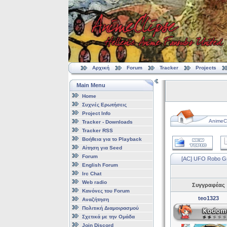
Αρχική
Forum
Tracker
Projects
Main Menu
Home
Συχνές Ερωτήσεις
Project Info
AnimeCl
Tracker - Downloads
Tracker RSS
Βοήθεια για το Playback
Αίτηση για Seed
Forum
[AC] UFO Robo Gr
English Forum
Irc Chat
Web radio
Συγγραφέας
Κανόνες του Forum
teo1323
Αναζήτηση
Πολιτική Διαμοιρασμού
Σχετικά με την Ομάδα
Join Discord