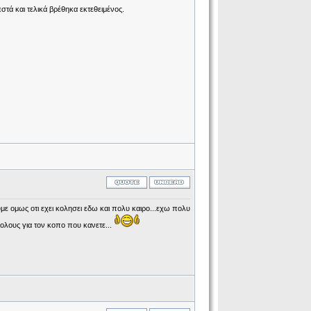
τά και τελικά βρέθηκα εκτεθειμένος.
υμε ομως οτι εχει κολησει εδω και πολυ καιρο...εχω πολυ
λους για τον κοπο που κανετε...