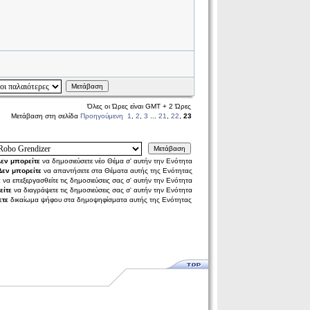
Μετάβαση
Όλες οι Ώρες είναι GMT + 2 Ώρες
Μετάβαση στη σελίδα
Προηγούμενη
1
,
2
,
3
...
21
,
22
,
23
Μετάβαση
εν μπορείτε
να δημοσιεύσετε νέο Θέμα σ' αυτήν την Ενότητα
Δεν μπορείτε
να απαντήσετε στα Θέματα αυτής της Ενότητας
ε
να επεξεργασθείτε τις δημοσιεύσεις σας σ' αυτήν την Ενότητα
είτε
να διαγράψετε τις δημοσιεύσεις σας σ' αυτήν την Ενότητα
ετε
δικαίωμα ψήφου στα δημοψηφίσματα αυτής της Ενότητας