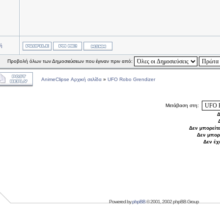
ή
Προβολή όλων των Δημοσιεύσεων που έγιναν πριν από:
AnimeClipse Αρχική σελίδα
»
UFO Robo Grendizer
Μετάβαση στη:
Δ
Δεν μπορείτ
Δεν μπορ
Δεν έχ
Powered by
phpBB
© 2001, 2002 phpBB Group