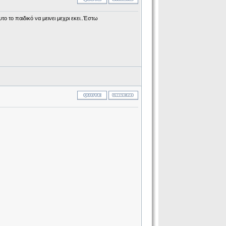
ο το παιδικό να μεινει μεχρι εκει..Έστω