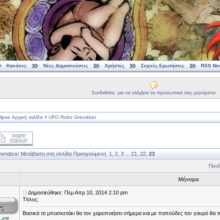
Κανόνες
Νέες Δημοσιεύσεις
Χρήστες
Συχνές Ερωτήσεις
RSS Ne
Συνδεθείτε, για να ελέγξετε τα προσωπικά σας μηνύματα
»
ipse Αρχική σελίδα
UFO Robo Grendizer
endizer
Μετάβαση στη σελίδα
Προηγούμενη
1
,
2
,
3
...
21
,
22
,
23
Προβ
Μήνυμα
Δημοσιεύθηκε: Πεμ Απρ 10, 2014 2:10 pm
Τίτλος:
Βασικά το μπασκετάκι θα τον χαροποιήσει σήμερα και με παπούδες τον γαυρό θα τ