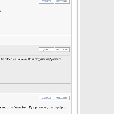
;
θα ηθελα να μαθω αν θα συνεχιστει να βγαινει το
πια με το fansubbing. Έχει μπει όμως στο συρτάρι με