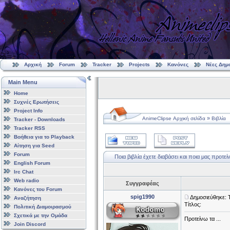
Αρχική
Forum
Tracker
Projects
Κανόνες
Νέες Δημ
Main Menu
Home
Συχνές Ερωτήσεις
Project Info
»
AnimeClipse Αρχική σελίδα
Βιβλία
Tracker - Downloads
Tracker RSS
Βοήθεια για το Playback
Αίτηση για Seed
Forum
Ποια βιβλία έχετε διαβάσει και ποια μας προτείν
English Forum
Irc Chat
Web radio
Συγγραφέας
Κανόνες του Forum
spig1990
Δημοσιεύθηκε: Τ
Αναζήτηση
Τίτλος:
Πολιτική Διαμοιρασμού
Σχετικά με την Ομάδα
Προτείνω τα ...
Join Discord