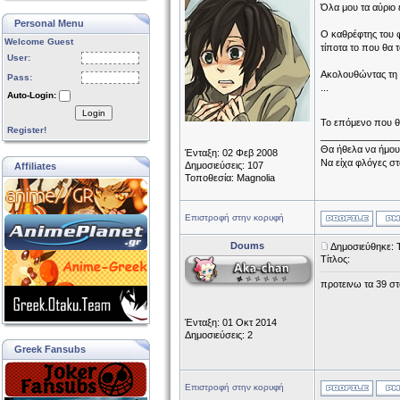
Όλα μου τα αύριο 
Personal Menu
Ο καθρέφτης του φ
Welcome Guest
τίποτα το που θα τ
User:
Ακολουθώντας τη 
Pass:
...
Auto-Login:
Login
Το επόμενο που θα
Register!
______________
Θα ήθελα να ήμου
Ένταξη: 02 Φεβ 2008
Να είχα φλόγες στ
Δημοσιεύσεις: 107
Affiliates
Τοποθεσία: Magnolia
Επιστροφή στην κορυφή
Doums
Δημοσιεύθηκε: Τ
Τίτλος:
προτεινω τα 39 στ
Ένταξη: 01 Οκτ 2014
Δημοσιεύσεις: 2
Greek Fansubs
Επιστροφή στην κορυφή