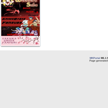
MKPortal
M1.1 
Page generated 