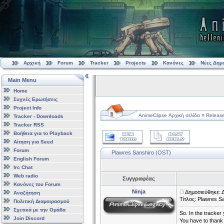
Αρχική
Forum
Tracker
Projects
Κανόνες
Νέες Δημ
Main Menu
Home
Συχνές Ερωτήσεις
Project Info
»
AnimeClipse Αρχική σελίδα
Releas
Tracker - Downloads
Tracker RSS
Βοήθεια για το Playback
Αίτηση για Seed
Forum
Plawres Sanshiro (OST)
English Forum
Irc Chat
Web radio
Συγγραφέας
Κανόνες του Forum
Ninja
Δημοσιεύθηκε: 
Αναζήτηση
Τίτλος: Plawres S
Πολιτική Διαμοιρασμού
Σχετικά με την Ομάδα
So. In the tracker
Join Discord
You have to thank