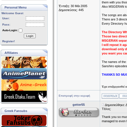
them with you tho
Ένταξη: 30 Μάι 2005
Also MSGERAN took
Personal Menu
Δημοσιεύσεις: 445
Welcome Guest
The songs are als
User:
There are 3 direct
Every Directory ha
Pass:
Auto-Login:
The Directory Wh
Login
Those two direct
MSGERAN separat
Register!
I will repeat it 
download only di
Affiliates
you want you ca
The names of the 
Sanshiro episodes
THANKS SO MU
Έχει επεξεργασθεί 
Επιστροφή στην κορυφή
getter55
Δημοσιεύθηκε: 
Τίτλος:
Greek Fansubs
Thank you so much
managed to even fi