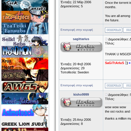
Ένταξη: 22 Μάρ 2006
Once the torrent is
Δημοσιεύσεις: 5
months.
You are all among 
the future.
Επιστροφή στην κορυφή
sagittarius
Δημοσιεύθηκε: 
Τίτλος:
THANK U MSGE
______________
SaGiTtArIuS
׀}
»
Ένταξη: 20 Φεβ 2006
Δημοσιεύσεις: 29
Τοποθεσία: Sweden
Επιστροφή στην κορυφή
kisho9999
Δημοσιεύθηκε: 
Τίτλος:
wow wow wow
the ost rocks and 
thanks a million 
Ένταξη: 25 Απρ 2006
Δημοσιεύσεις: 8