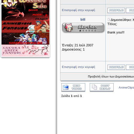
Επιστροφή στην κορυφή
bill
Δημοσιεύθηκε: 
Τίτλος:
thank you!!!
Ένταξη: 21 Ιούλ 2007
Δημοσιεύσεις: 1
Επιστροφή στην κορυφή
Προβολή όλων των Δημοσιεύσεων
AnimeClips
Σελίδα
1
από
1