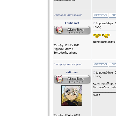
Επιστροφή στην κορυφή
Anub1sw3
Δημοσιεύθηκε: Δ
Τίτλος:
πολυ καλο anime 
Ένταξη: 12 Μάι 2011
Δημοσιεύσεις: 4
Τοποθεσία: athens
Επιστροφή στην κορυφή
sk8rman
Δημοσιεύθηκε: 
Τίτλος:
εχουν προβλημα τα
8 επεισοδια επειδ
______________
Sk8R
Ένταξη: 17 Αύγ 2009