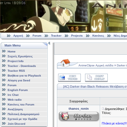
Αρχική
Forum
Tracker
Projects
Κανόνες
Νέες Δημ
Main Menu
Home
Συχνές Ερωτήσεις
Project Info
»
AnimeClipse Αρχική σελίδα
Darker 
Tracker - Downloads
Tracker RSS
Βοήθεια για το Playback
Αίτηση για Seed
Forum
[ΑC] Darker than Black Releases
Μετάβαση στ
English Forum
Irc Chat
Web radio
Συγγραφέας
Κανόνες του Forum
thanos_ronin
Δημοσιεύθηκε: 
Αναζήτηση
Τίτλος:
Πολιτική Διαμοιρασμού
Σχετικά με την Ομάδα
Πλάκα με κάνεις!!!
Join Discord