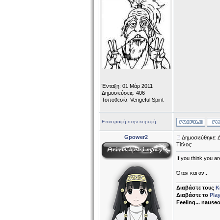
Ένταξη: 01 Μάρ 2011
Δημοσιεύσεις: 406
Τοποθεσία: Vengeful Spirit
Επιστροφή στην κορυφή
Gpower2
Δημοσιεύθηκε: Δ
Τίτλος:
If you think you ar
Όταν και αν...
______________
Διαβάστε τους
Κ
Διαβάστε το
Pla
Feeling... nause