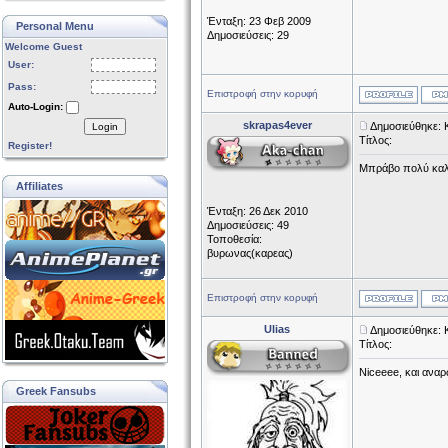
Ένταξη: 23 Φεβ 2009
Personal Menu
Δημοσιεύσεις: 29
Welcome Guest
User:
Pass:
Επιστροφή στην κορυφή
Auto-Login:
skrapas4ever
Δημοσιεύθηκε: 
Login
Τίτλος:
Register!
Mπράβο πολύ καλή
Affiliates
Ένταξη: 26 Δεκ 2010
Δημοσιεύσεις: 49
Τοποθεσία:
βυρωνας(καρεας)
Επιστροφή στην κορυφή
Ulias
Δημοσιεύθηκε: 
Τίτλος:
Niceeee, και αναρ
Greek Fansubs