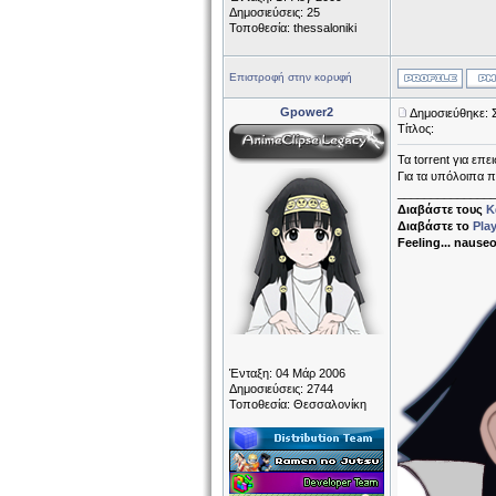
Δημοσιεύσεις: 25
Τοποθεσία: thessaloniki
Επιστροφή στην κορυφή
Gpower2
Δημοσιεύθηκε: 
Τίτλος:
Τα torrent για επ
Για τα υπόλοιπα π
______________
Διαβάστε τους
Κ
Διαβάστε το
Pla
Feeling... nause
Ένταξη: 04 Μάρ 2006
Δημοσιεύσεις: 2744
Τοποθεσία: Θεσσαλονίκη