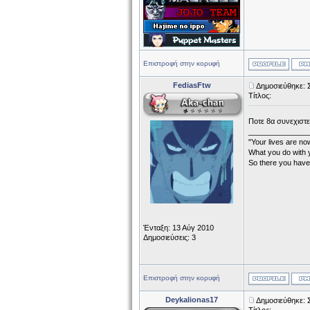
Επιστροφή στην κορυφή
FediasFtw
Δημοσιεύθηκε: 
Τίτλος:
Ποτε 8α συνεχιστει
______________
"Your lives are no
What you do with y
So there you have 
Ένταξη: 13 Αύγ 2010
Δημοσιεύσεις: 3
Επιστροφή στην κορυφή
Deykalionas17
Δημοσιεύθηκε: 