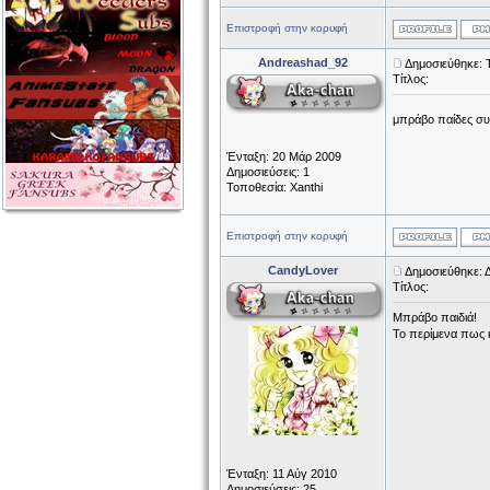
Επιστροφή στην κορυφή
Andreashad_92
Δημοσιεύθηκε: 
Τίτλος:
μπράβο παίδες συν
Ένταξη: 20 Μάρ 2009
Δημοσιεύσεις: 1
Τοποθεσία: Xanthi
Επιστροφή στην κορυφή
CandyLover
Δημοσιεύθηκε: 
Τίτλος:
Μπράβο παιδιά!
Το περίμενα πως κα
Ένταξη: 11 Αύγ 2010
Δημοσιεύσεις: 25