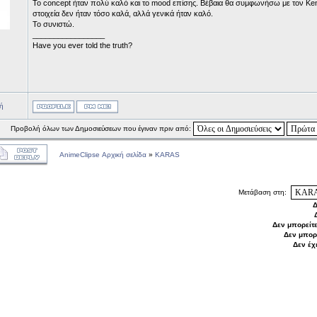
Το concept ήταν πολύ καλό και το mood επίσης. Βέβαια θα συμφωνήσω με τον Ken
στοιχεία δεν ήταν τόσο καλά, αλλά γενικά ήταν καλό.
Το συνιστώ.
_________________
Have you ever told the truth?
ή
Προβολή όλων των Δημοσιεύσεων που έγιναν πριν από:
AnimeClipse Αρχική σελίδα
»
KARAS
Μετάβαση στη:
Δ
Δεν μπορείτ
Δεν μπορ
Δεν έχ