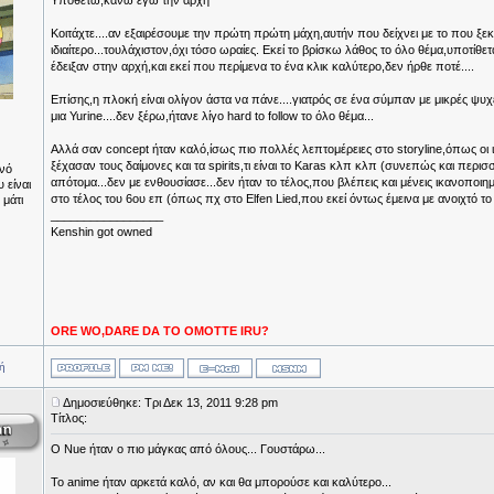
Υποθέτω,κάνω εγώ την αρχή
Κοιτάχτε....αν εξαιρέσουμε την πρώτη πρώτη μάχη,αυτήν που δείχνει με το που ξεκινά
ιδιαίτερο...τουλάχιστον,όχι τόσο ωραίες. Εκεί το βρίσκω λάθος το όλο θέμα,υποτίθετα
έδειξαν στην αρχή,και εκεί που περίμενα το ένα κλικ καλύτερο,δεν ήρθε ποτέ....
Επίσης,η πλοκή είναι ολίγον άστα να πάνε....γιατρός σε ένα σύμπαν με μικρές ψυχ
μια Yurine....δεν ξέρω,ήτανε λίγο hard to follow το όλο θέμα...
Αλλά σαν concept ήταν καλό,ίσως πιο πολλές λεπτομέρειες στο storyline,όπως οι 
ξέχασαν τους δαίμονες και τα spirits,τι είναι το Karas κλπ κλπ (συνεπώς και περι
νό
απότομα...δεν με ενθουσίασε...δεν ήταν το τέλος,που βλέπεις και μένεις ικανοποιη
 είναι
στο τέλος του 6ου επ (όπως πχ στο Elfen Lied,που εκεί όντως έμεινα με ανοιχτό το 
 μάτι
_________________
Kenshin got owned
ORE WO,DARE DA TO OMOTTE IRU?
ή
Δημοσιεύθηκε: Τρι Δεκ 13, 2011 9:28 pm
Τίτλος:
Ο Nue ήταν ο πιο μάγκας από όλους... Γουστάρω...
Το anime ήταν αρκετά καλό, αν και θα μπορούσε και καλύτερο...