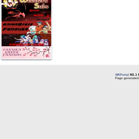
MKPortal
M1.1 
Page generated 