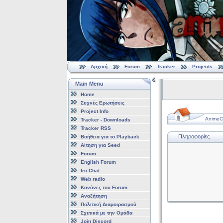
Αρχική
Forum
Tracker
Projects
Main Menu
Home
Συχνές Ερωτήσεις
Project Info
AnimeCl
Tracker - Downloads
Tracker RSS
Πληροφορίες
Βοήθεια για το Playback
Αίτηση για Seed
Forum
English Forum
Irc Chat
Web radio
Κανόνες του Forum
Αναζήτηση
Πολιτική Διαμοιρασμού
Σχετικά με την Ομάδα
Join Discord