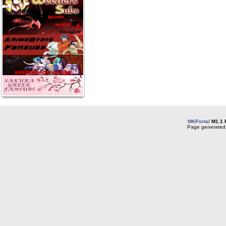
MKPortal
M1.1 
Page generated 