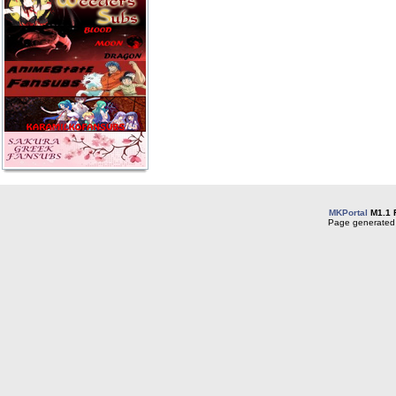
MKPortal
M1.1 
Page generated 