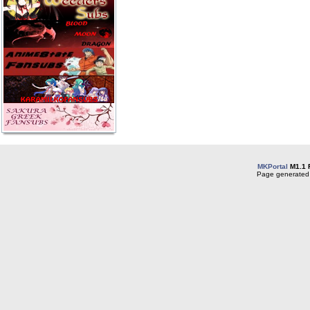
MKPortal
M1.1 
Page generated 