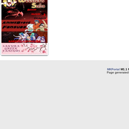
MKPortal
M1.1 
Page generated 