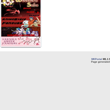
MKPortal
M1.1 
Page generated 