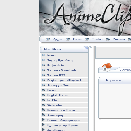
Αρχική
Forum
Tracker
Projects
Main Menu
Home
Συχνές Ερωτήσεις
Project Info
AnimeCl
Tracker - Downloads
Tracker RSS
Πληροφορίες
Βοήθεια για το Playback
Αίτηση για Seed
Forum
English Forum
Irc Chat
Web radio
Κανόνες του Forum
Αναζήτηση
Πολιτική Διαμοιρασμού
Σχετικά με την Ομάδα
Join Discord