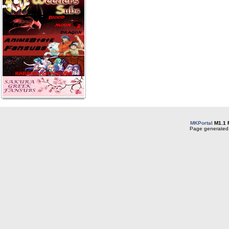
MKPortal
M1.1 
Page generated 