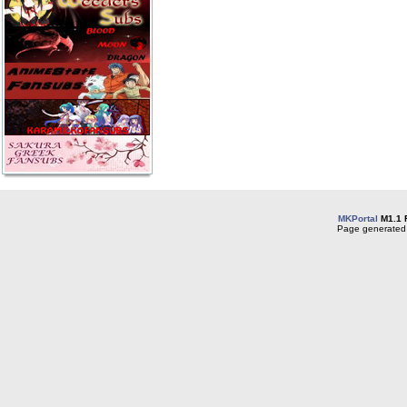
MKPortal
M1.1 
Page generated 