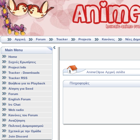
Αρχική
Forum
Tracker
Projects
Κανόνες
Νέες Δημ
Main Menu
Home
Συχνές Ερωτήσεις
Project Info
AnimeClipse Αρχική σελίδα
Tracker - Downloads
Tracker RSS
Πληροφορίες
Βοήθεια για το Playback
Αίτηση για Seed
Forum
English Forum
Irc Chat
Web radio
Κανόνες του Forum
Αναζήτηση
Πολιτική Διαμοιρασμού
Σχετικά με την Ομάδα
Join Discord