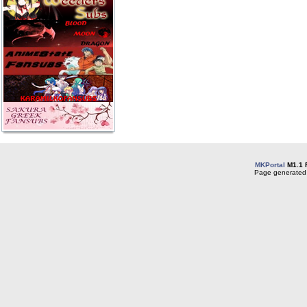
MKPortal
M1.1 
Page generated 