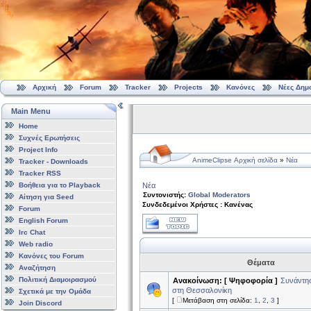
Αρχική
Forum
Tracker
Projects
Κανόνες
Νέες Δημ
Main Menu
Home
Συχνές Ερωτήσεις
Project Info
AnimeClipse Αρχική σελίδα
»
Νέα
Tracker - Downloads
Tracker RSS
Βοήθεια για το Playback
Νέα
Συντονιστής:
Global Moderators
Αίτηση για Seed
Συνδεδεμένοι Χρήστες : Κανένας
Forum
English Forum
Irc Chat
Web radio
Κανόνες του Forum
Θέματα
Αναζήτηση
Πολιτική Διαμοιρασμού
Ανακοίνωση:
[ Ψηφοφορία ]
Συνάντησ
στη Θεσσαλονίκη
Σχετικά με την Ομάδα
[
Μετάβαση στη σελίδα:
1
,
2
,
3
]
Join Discord