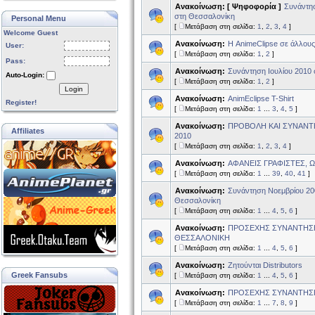
Ανακοίνωση:
[ Ψηφοφορία ]
Συνάντησ
στη Θεσσαλονίκη
Personal Menu
[
Μετάβαση στη σελίδα:
1
,
2
,
3
,
4
]
Welcome Guest
Ανακοίνωση:
Η AnimeClipse σε άλλους
User:
[
Μετάβαση στη σελίδα:
1
,
2
]
Pass:
Ανακοίνωση:
Συνάντηση Ιουλίου 2010
Auto-Login:
[
Μετάβαση στη σελίδα:
1
,
2
]
Login
Ανακοίνωση:
AnimEclipse T-Shirt
Register!
[
Μετάβαση στη σελίδα:
1
...
3
,
4
,
5
]
Ανακοίνωση:
ΠΡΟΒΟΛΗ ΚΑΙ ΣΥΝΑΝΤ
Affiliates
2010
[
Μετάβαση στη σελίδα:
1
,
2
,
3
,
4
]
Ανακοίνωση:
ΑΦΑΝΕΙΣ ΓΡΑΦΙΣΤΕΣ, Ω
[
Μετάβαση στη σελίδα:
1
...
39
,
40
,
41
]
Ανακοίνωση:
Συνάντηση Νοεμβρίου 20
Θεσσαλονίκη
[
Μετάβαση στη σελίδα:
1
...
4
,
5
,
6
]
Ανακοίνωση:
ΠΡΟΣΕΧΗΣ ΣΥΝΑΝΤΗΣ
ΘΕΣΣΑΛΟΝΙΚΗ
[
Μετάβαση στη σελίδα:
1
...
4
,
5
,
6
]
Ανακοίνωση:
Ζητούνται Distributors
Greek Fansubs
[
Μετάβαση στη σελίδα:
1
...
4
,
5
,
6
]
Ανακοίνωση:
ΠΡΟΣΕΧΗΣ ΣΥΝΑΝΤΗΣ
[
Μετάβαση στη σελίδα:
1
...
7
,
8
,
9
]