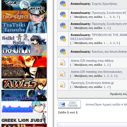
Ανακοίνωση:
Συχνές Ερωτήσεις
Ανακοίνωση:
Προσεχής Συνάντηση #2
[
Μετάβαση στη σελίδα:
1
...
5
,
6
,
7
]
Ανακοίνωση:
Προσεχής Συνάντηση στ
[
Μετάβαση στη σελίδα:
1
,
2
]
Ανακοίνωση:
ΠΡΟΒΟΛΗ #2 ΤΗΣ ANI
ΘΕΣΣΑΛΟΝΙΚΗ
[
Μετάβαση στη σελίδα:
1
...
3
,
4
,
5
]
Ανακοίνωση:
Κανόνες του forum Anime
Anime.GR meeting στην Αθήνα
[
Μετάβαση στη σελίδα:
1
,
2
]
Anime.GR meeting στη Θεσσαλονίκη
[
Μετάβαση στη σελίδα:
1
,
2
,
3
,
4
]
Προσεχής Συνάντηση Anime.gr
[
Μετάβαση στη σελίδα:
1
,
2
]
Προβολή όλω
AnimeClipse Αρχική σελίδα
»
Ν
Σελίδα
1
από
1