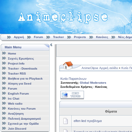
Αρχική
Forum
Tracker
Projects
Κανόνες
Νέες Δημ
Main Menu
Home
Συχνές Ερωτήσεις
Project Info
AnimeClipse Αρχική σελίδα
»
Κυτίο 
Tracker - Downloads
Tracker RSS
Βοήθεια για το Playback
Κυτίο Παραπόνων
Συντονιστής:
Global Moderators
Αίτηση για Seed
Συνδεδεμένοι Χρήστες : Κανένας
Forum
English Forum
Irc Chat
Web radio
Κανόνες του Forum
Θέματα
Αναζήτηση
Πολιτική Διαμοιρασμού
elfen lied προβλημα
Σχετικά με την Ομάδα
Join Discord