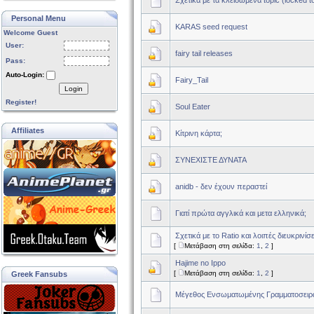
Σχετικά με τα κλειδωμένα topic (locked t
Personal Menu
KARAS seed request
Welcome Guest
User:
fairy tail releases
Pass:
Auto-Login:
Fairy_Tail
Login
Register!
Soul Eater
Affiliates
Κίτρινη κάρτα;
ΣΥΝΕΧΙΣΤΕ ΔΥΝΑΤΑ
anidb - δεν έχουν περαστεί
Γιατί πρώτα αγγλικά και μετα ελληνικά;
Σχετικά με το Ratio και λοιπές διευκρινίσε
[
Μετάβαση στη σελίδα:
1
,
2
]
Hajime no Ippo
[
Μετάβαση στη σελίδα:
1
,
2
]
Greek Fansubs
Μέγεθος Ενσωματωμένης Γραμματοσειρ