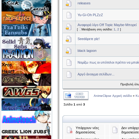
releases
Yu-Gi-Oh PLZzZ
Αναφορά λίγο Off Topic Maybe-Μπορεί
[
Μετάβαση στη σελίδα:
1
,
2
]
Seedάρετε plz!
black lagoon
Νομίζω πως οι υπότιτλοι πρέπει να μπα
Αργό άνοιγμα σελίδων...
Προβολή όλω
AnimeClipse Αρχική σελίδα
»
Κ
Σελίδα
1
από
3
Υπάρχουν νέες
Δεν υπάρχο
δημοσιεύσεις
δημοσιεύσε