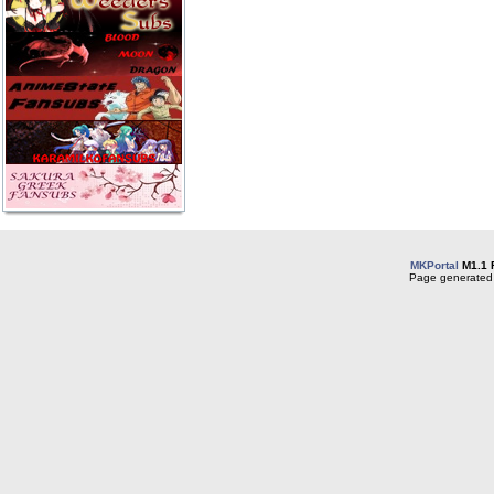
MKPortal
M1.1 
Page generated 