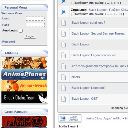
[
Μετάβαση στη σελίδα:
1
...
4
,
5
,
6
]
Personal Menu
Σημείωση:
Black Lagoon: Πρώτος Κύκλ
Welcome Guest
[
Μετάβαση στη σελίδα:
1
...
9
,
10
,
11
]
User:
Black lagoon continues?
Pass:
Auto-Login:
Black Lagoon Second Barrage Torrent
Login
Register!
Black Lagoon
Affiliates
Black Lagoon Legend continues...
Από ποιο group να προτιμήσω το Black 
errors
Black Lagoon Licensed?
Black Lagoon OST
Προβολή όλω
Greek Fansubs
AnimeClipse Αρχική σελίδα
»
Bl
Σελίδα
1
από
1