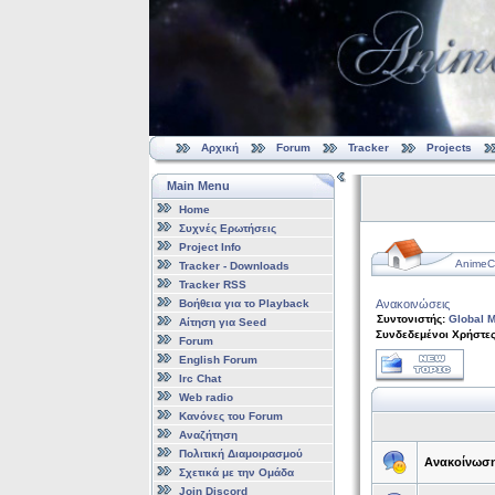
Αρχική
Forum
Tracker
Projects
Main Menu
Home
Συχνές Ερωτήσεις
Project Info
AnimeCl
Tracker - Downloads
Tracker RSS
Βοήθεια για το Playback
Ανακοινώσεις
Συντονιστής:
Global M
Αίτηση για Seed
Συνδεδεμένοι Χρήστες
Forum
English Forum
Irc Chat
Web radio
Κανόνες του Forum
Αναζήτηση
Πολιτική Διαμοιρασμού
Ανακοίνωσ
Σχετικά με την Ομάδα
Join Discord