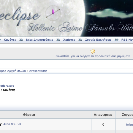
Κανόνες
Νέες Δημοσιεύσεις
Χρήστες
Συχνές Ερωτήσεις
RSS Ne
Συνδεθείτε, για να ελέγξετε τα προσωπικά σας μηνύματα
ipse Αρχική σελίδα
»
Ανακοινώσεις
oderators
 : Κανένας
Θέματα
Απαντήσεις
Συγγρ
η:
Area 88 - 2K
0
toli