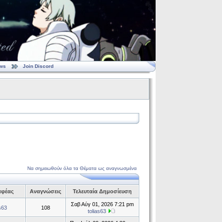
ws
Join Discord
Να σημειωθούν όλα τα Θέματα ως αναγνωσμένα
αφέας
Αναγνώσεις
Τελευταία Δημοσίευση
Σαβ Αύγ 01, 2026 7:21 pm
as63
108
tolias63