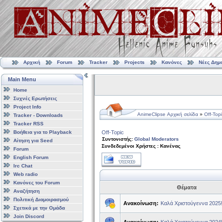
Αρχική
Forum
Tracker
Projects
Κανόνες
Νέες Δημ
Main Menu
Home
Συχνές Ερωτήσεις
Project Info
AnimeClipse Αρχική σελίδα
»
Off-Top
Tracker - Downloads
Tracker RSS
Βοήθεια για το Playback
Off-Topic
Συντονιστής:
Global Moderators
Αίτηση για Seed
Συνδεδεμένοι Χρήστες : Κανένας
Forum
English Forum
Irc Chat
Web radio
Κανόνες του Forum
Θέματα
Αναζήτηση
Πολιτική Διαμοιρασμού
Ανακοίνωση:
Καλά Χριστούγεννα 2025
Σχετικά με την Ομάδα
Join Discord