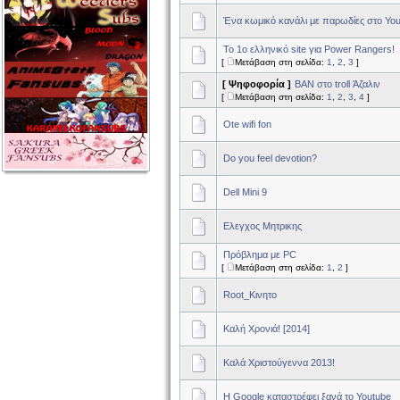
Ένα κωμικό κανάλι με παρωδίες στο Yo
To 1o ελληνικό site για Power Rangers!
[
Μετάβαση στη σελίδα:
1
,
2
,
3
]
[ Ψηφοφορία ]
BAN στο troll Άζαλιν
[
Μετάβαση στη σελίδα:
1
,
2
,
3
,
4
]
Ote wifi fon
Do you feel devotion?
Dell Mini 9
Ελεγχος Μητρικης
Πρόβλημα με PC
[
Μετάβαση στη σελίδα:
1
,
2
]
Root_Κινητο
Καλή Χρονιά! [2014]
Καλά Χριστούγεννα 2013!
H Google καταστρέφει ξανά το Youtube