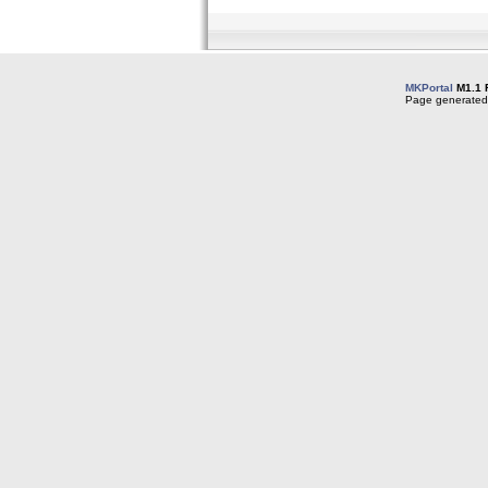
MKPortal
M1.1 
Page generated 