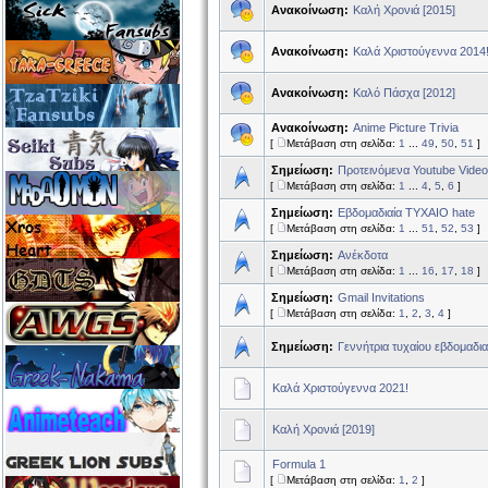
Ανακοίνωση:
Καλή Χρονιά [2015]
Ανακοίνωση:
Καλά Χριστούγεννα 2014
Ανακοίνωση:
Καλό Πάσχα [2012]
Ανακοίνωση:
Anime Picture Trivia
[
Μετάβαση στη σελίδα:
1
...
49
,
50
,
51
]
Σημείωση:
Προτεινόμενα Youtube Vide
[
Μετάβαση στη σελίδα:
1
...
4
,
5
,
6
]
Σημείωση:
Εβδομαδιαία ΤΥΧΑΙΟ hate
[
Μετάβαση στη σελίδα:
1
...
51
,
52
,
53
]
Σημείωση:
Ανέκδοτα
[
Μετάβαση στη σελίδα:
1
...
16
,
17
,
18
]
Σημείωση:
Gmail Invitations
[
Μετάβαση στη σελίδα:
1
,
2
,
3
,
4
]
Σημείωση:
Γεννήτρια τυχαίου εβδομαδι
Καλά Χριστούγεννα 2021!
Καλή Χρονιά [2019]
Formula 1
[
Μετάβαση στη σελίδα:
1
,
2
]