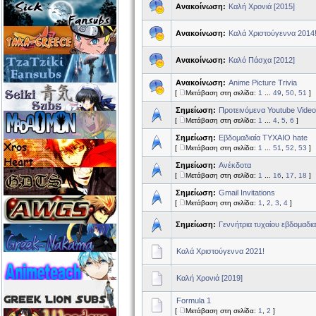
Ανακοίνωση:
Καλή Χρονιά [2015]
Ανακοίνωση:
Καλά Χριστούγεννα 2014
Ανακοίνωση:
Καλό Πάσχα [2012]
Ανακοίνωση:
Anime Picture Trivia
[
Μετάβαση στη σελίδα:
1
...
49
,
50
,
51
]
Σημείωση:
Προτεινόμενα Youtube Vide
[
Μετάβαση στη σελίδα:
1
...
4
,
5
,
6
]
Σημείωση:
Εβδομαδιαία ΤΥΧΑΙΟ hate
[
Μετάβαση στη σελίδα:
1
...
51
,
52
,
53
]
Σημείωση:
Ανέκδοτα
[
Μετάβαση στη σελίδα:
1
...
16
,
17
,
18
]
Σημείωση:
Gmail Invitations
[
Μετάβαση στη σελίδα:
1
,
2
,
3
,
4
]
Σημείωση:
Γεννήτρια τυχαίου εβδομαδι
Καλά Χριστούγεννα 2021!
Καλή Χρονιά [2019]
Formula 1
[
Μετάβαση στη σελίδα:
1
,
2
]