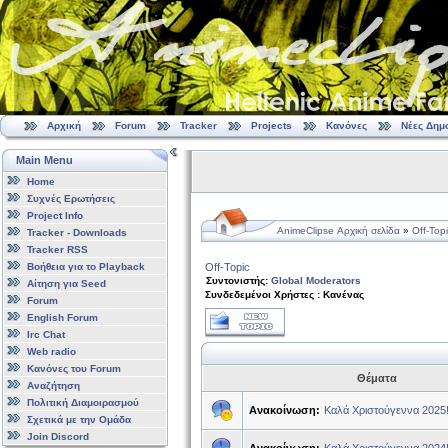
Αρχική
Forum
Tracker
Projects
Κανόνες
Νέες Δημ
Main Menu
Home
Συχνές Ερωτήσεις
Project Info
AnimeClipse Αρχική σελίδα
»
Off-Top
Tracker - Downloads
Tracker RSS
Βοήθεια για το Playback
Off-Topic
Συντονιστής:
Global Moderators
Αίτηση για Seed
Συνδεδεμένοι Χρήστες : Κανένας
Forum
English Forum
Irc Chat
Web radio
Κανόνες του Forum
Θέματα
Αναζήτηση
Πολιτική Διαμοιρασμού
Ανακοίνωση:
Καλά Χριστούγεννα 2025
Σχετικά με την Ομάδα
Join Discord