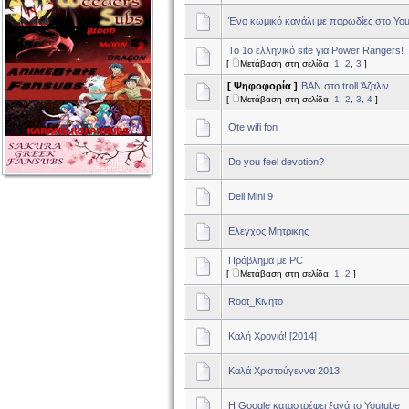
Ένα κωμικό κανάλι με παρωδίες στο Yo
To 1o ελληνικό site για Power Rangers!
[
Μετάβαση στη σελίδα:
1
,
2
,
3
]
[ Ψηφοφορία ]
BAN στο troll Άζαλιν
[
Μετάβαση στη σελίδα:
1
,
2
,
3
,
4
]
Ote wifi fon
Do you feel devotion?
Dell Mini 9
Ελεγχος Μητρικης
Πρόβλημα με PC
[
Μετάβαση στη σελίδα:
1
,
2
]
Root_Κινητο
Καλή Χρονιά! [2014]
Καλά Χριστούγεννα 2013!
H Google καταστρέφει ξανά το Youtube