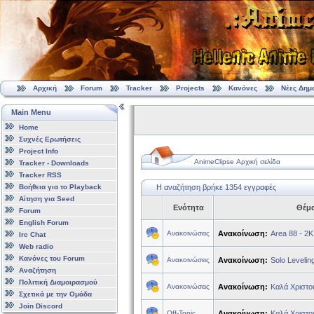
Αρχική
Forum
Tracker
Projects
Κανόνες
Νέες Δημ
Main Menu
Home
Συχνές Ερωτήσεις
Project Info
AnimeClipse Αρχική σελίδα
Tracker - Downloads
Tracker RSS
Βοήθεια για το Playback
Η αναζήτηση βρήκε 1354 εγγραφές
Αίτηση για Seed
Ενότητα
Θέμ
Forum
English Forum
Ανακοινώσεις
Ανακοίνωση:
Area 88 - 2K
Irc Chat
Web radio
Κανόνες του Forum
Ανακοινώσεις
Ανακοίνωση:
Solo Levelin
Αναζήτηση
Πολιτική Διαμοιρασμού
Ανακοινώσεις
Ανακοίνωση:
Καλά Χριστο
Σχετικά με την Ομάδα
Join Discord
Off-Topic
Ανακοίνωση:
Καλά Χριστο