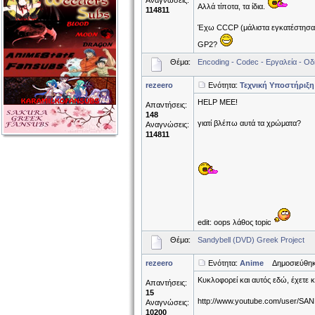
Αναγνώσεις:
Αλλά τίποτα, τα ίδια.
114811
Έχω CCCP (μάλιστα εγκατέστησα b
GP2?
Θέμα:
Encoding - Codec - Εργαλεία - Οδ
rezeero
Ενότητα:
Τεχνική Υποστήριξη
HELP MEE!
Απαντήσεις:
148
γιατί βλέπω αυτά τα χρώματα?
Αναγνώσεις:
114811
edit: oops λάθος topic
Θέμα:
Sandybell (DVD) Greek Project
rezeero
Ενότητα:
Anime
Δημοσιεύθηκε
Kυκλοφορεί και αυτός εδώ, έχετε
Απαντήσεις:
15
http://www.youtube.com/user/
Αναγνώσεις:
10200