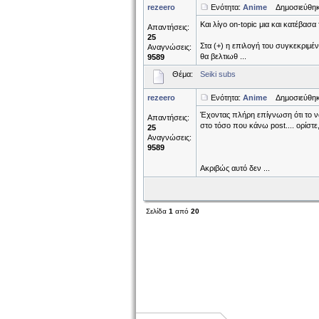
rezeero
Ενότητα:
Anime
Δημοσιεύθηκε
Kαι λίγο on-topic μια και κατέβασα 
Απαντήσεις:
25
Στα (+) η επιλογή του συγκεκριμέν
Αναγνώσεις:
θα βελτιωθ ...
9589
Θέμα:
Seiki subs
rezeero
Ενότητα:
Anime
Δημοσιεύθηκε
Έχοντας πλήρη επίγνωση ότι το να
Απαντήσεις:
στο τόσο που κάνω post.... ορίστε,
25
Αναγνώσεις:
9589
Ακριβώς αυτό δεν ...
Σελίδα
1
από
20