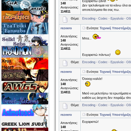
Eυχαριστώ ξανά!
148
Δεν τρελαίνομαι να τα κάνω όλα α
Αναγνώσεις:
αποτελέσματα θα σας πω.
114811
Θέμα:
Encoding - Codec - Εργαλεία - Οδ
rezeero
Ενότητα:
Τεχνική Υποστήριξη
Απαντήσεις:
Μπα...
148
Αναγνώσεις:
114811
Ευχαριστώ πάντως!
Θέμα:
Encoding - Codec - Εργαλεία - Οδ
rezeero
Ενότητα:
Τεχνική Υποστήριξη
Όοοοχι καλέε!
Απαντήσεις:
148
Αναγνώσεις:
114811
Μισό να μελετήσω τα ερωτήματα κ
καθότι ως άσχετη δεν πειράζω τίπο
Θέμα:
Encoding - Codec - Εργαλεία - Οδ
rezeero
Ενότητα:
Τεχνική Υποστήριξη
Eυχαριστώ!
Απαντήσεις:
148