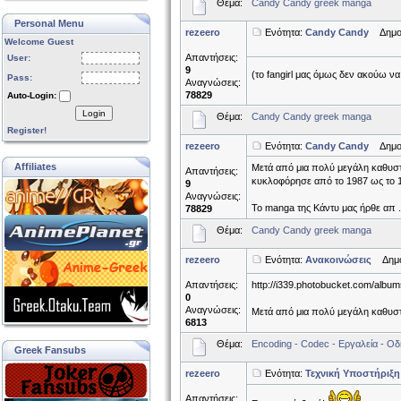
Θέμα:
Candy Candy greek manga
Personal Menu
rezeero
Ενότητα:
Candy Candy
Δημοσι
Welcome Guest
Απαντήσεις:
User:
9
(το fangirl μας όμως δεν ακούω να
Pass:
Αναγνώσεις:
78829
Auto-Login:
Login
Θέμα:
Candy Candy greek manga
Register!
rezeero
Ενότητα:
Candy Candy
Δημοσι
Affiliates
Μετά από μια πολύ μεγάλη καθυστ
Απαντήσεις:
κυκλοφόρησε από το 1987 ως το 
9
Αναγνώσεις:
Το manga της Κάντυ μας ήρθε απ .
78829
Θέμα:
Candy Candy greek manga
rezeero
Ενότητα:
Ανακοινώσεις
Δημοσ
Απαντήσεις:
http://i339.photobucket.com/albu
0
Αναγνώσεις:
Μετά από μια πολύ μεγάλη καθυστέ
6813
Θέμα:
Encoding - Codec - Εργαλεία - Οδ
Greek Fansubs
rezeero
Ενότητα:
Τεχνική Υποστήριξη
Απαντήσεις: