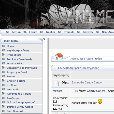
Αρχική
Forum
Tracker
Projects
Κανόνες
Νέες Δημ
Main Menu
Home
Συχνές Ερωτήσεις
Project Info
AnimeClipse Αρχική σελίδα
Tracker - Downloads
Tracker RSS
Βοήθεια για το Playback
Η αναζήτηση βρήκε 297 εγγραφές
Αίτηση για Seed
Συγγραφέας
Forum
English Forum
Θέμα:
Επεισοδια Candy Candy
Irc Chat
Web radio
rezeero
Ενότητα:
Candy Candy
Δημοσι
Κανόνες του Forum
Απαντήσεις:
Αναζήτηση
213
Πολιτική Διαμοιρασμού
Κοίταξε στον tracker
Αναγνώσεις:
Σχετικά με την Ομάδα
120743
Join Discord