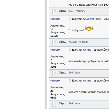
(αν όχι.. βάλτε επιτέλους λίγη φα
Θέμα:
[AC] Twilight Q
rezeero
Ενότητα:
Άλλα Projects
Δημοσι
Απαντήσεις:
16
Τα σέβη μου!
Αναγνώσεις:
17198
Θέμα:
Higashi no Eden
rezeero
Ενότητα:
Anime
Δημοσιεύθηκε
Απαντήσεις:
7
Μου άνοιξε την όρεξη αυτό το trai
Αναγνώσεις:
3906
Θέμα:
Seiki subs
rezeero
Ενότητα:
Anime
Δημοσιεύθηκε
Απαντήσεις:
25
Μάλλον πρέπει να πας στο blog το
Αναγνώσεις:
9589
Θέμα:
Seiki subs