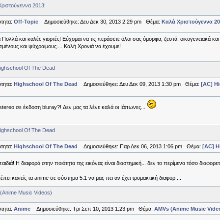
Χριστούγεννα 2013!
τητα:
Off-Topic
Δημοσιεύθηκε: Δευ Δεκ 30, 2013 2:29 pm Θέμα:
Καλά Χριστούγεννα 20
 Πολλά και καλές γιορτές! Εύχομαι να τις περάσετε όλοι σας όμορφα, ζεστά, οικογενειακά και 
σμένους και ψύχραιμους.... Καλή Χρονιά να έχουμε!
ighschool Of The Dead
τητα:
Highschool Of The Dead
Δημοσιεύθηκε: Δευ Δεκ 09, 2013 1:30 pm Θέμα:
[AC] H
tereo σε έκδοση bluray?! Δεν μας τα λένε καλά οι Ιάπωνες...
ighschool Of The Dead
τητα:
Highschool Of The Dead
Δημοσιεύθηκε: Παρ Δεκ 06, 2013 1:06 pm Θέμα:
[AC] H
αιδιά! Η διαφορά στην ποιότητα της εικόνας είναι διαστημική... δεν το περίμενα τόσο διαφορετ
λέπει κανείς τα anime σε σύστημα 5.1 να μας πει αν έχει τρομακτική διαφορ ...
(Anime Music Videos)
τητα:
Anime
Δημοσιεύθηκε: Τρι Σεπ 10, 2013 1:23 pm Θέμα:
AMVs (Anime Music Vide