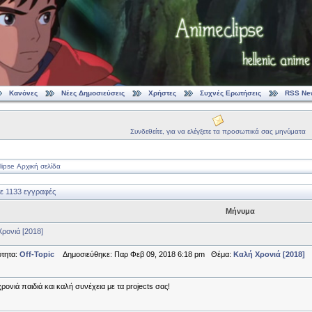
Κανόνες
Νέες Δημοσιεύσεις
Χρήστες
Συχνές Ερωτήσεις
RSS Ne
Συνδεθείτε, για να ελέγξετε τα προσωπικά σας μηνύματα
ipse Αρχική σελίδα
ε 1133 εγγραφές
Μήνυμα
ρονιά [2018]
τητα:
Off-Topic
Δημοσιεύθηκε: Παρ Φεβ 09, 2018 6:18 pm Θέμα:
Καλή Χρονιά [2018]
ρονιά παιδιά και καλή συνέχεια με τα projects σας!