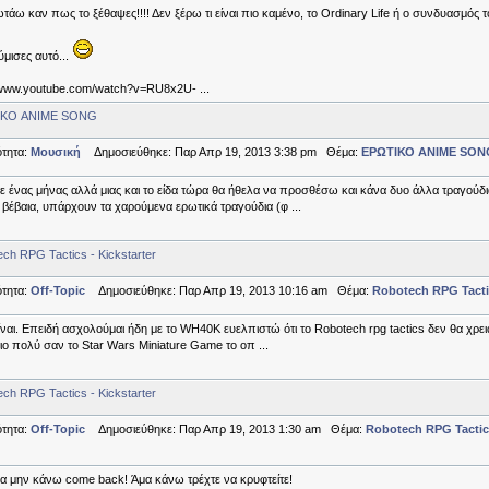
τάω καν πως το ξέθαψες!!!! Δεν ξέρω τι είναι πιο καμένο, το Ordinary Life ή ο συνδυασμός τ
μισες αυτό...
/www.youtube.com/watch?v=RU8x2U- ...
ΙΚΟ ANIME SONG
τητα:
Μουσική
Δημοσιεύθηκε: Παρ Απρ 19, 2013 3:38 pm Θέμα:
ΕΡΩΤΙΚΟ ANIME SON
 ένας μήνας αλλά μιας και το είδα τώρα θα ήθελα να προσθέσω και κάνα δυο άλλα τραγούδι
 βέβαια, υπάρχουν τα χαρούμενα ερωτικά τραγούδια (φ ...
ch RPG Tactics - Kickstarter
τητα:
Off-Topic
Δημοσιεύθηκε: Παρ Απρ 19, 2013 10:16 am Θέμα:
Robotech RPG Tactic
ίναι. Επειδή ασχολούμαι ήδη με το WH40K ευελπιστώ ότι το Robotech rpg tactics δεν θα χρε
πιο πολύ σαν το Star Wars Miniature Game το οπ ...
ch RPG Tactics - Kickstarter
τητα:
Off-Topic
Δημοσιεύθηκε: Παρ Απρ 19, 2013 1:30 am Θέμα:
Robotech RPG Tactics
να μην κάνω come back! Άμα κάνω τρέχτε να κρυφτείτε!