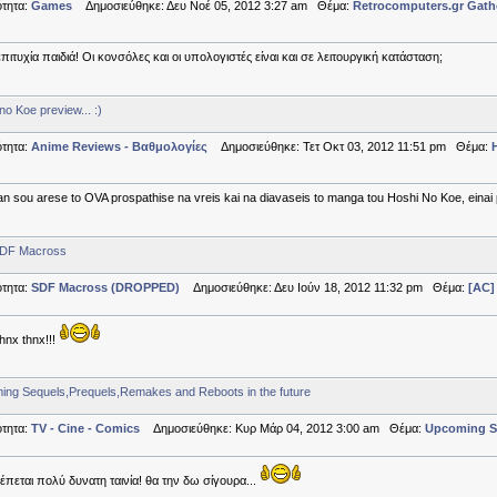
τητα:
Games
Δημοσιεύθηκε: Δευ Νοέ 05, 2012 3:27 am Θέμα:
Retrocomputers.gr Gath
πιτυχία παιδιά! Οι κονσόλες και οι υπολογιστές είναι και σε λειτουργική κατάσταση;
no Koe preview... :)
τητα:
Anime Reviews - Βαθμολογίες
Δημοσιεύθηκε: Τετ Οκτ 03, 2012 11:51 pm Θέμα:
H
an sou arese to OVA prospathise na vreis kai na diavaseis to manga tou Hoshi No Koe, einai po
SDF Macross
τητα:
SDF Macross (DROPPED)
Δημοσιεύθηκε: Δευ Ιούν 18, 2012 11:32 pm Θέμα:
[AC]
hnx thnx!!!
ng Sequels,Prequels,Remakes and Reboots in the future
τητα:
TV - Cine - Comics
Δημοσιεύθηκε: Κυρ Μάρ 04, 2012 3:00 am Θέμα:
Upcoming Se
πεται πολύ δυνατη ταινία! θα την δω σίγουρα...