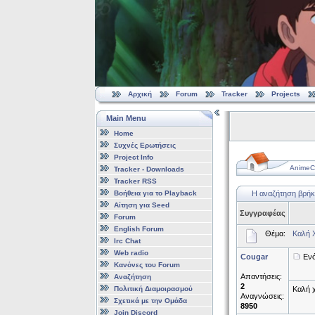
Αρχική
Forum
Tracker
Projects
Main Menu
Home
Συχνές Ερωτήσεις
Project Info
AnimeCl
Tracker - Downloads
Tracker RSS
Βοήθεια για το Playback
Η αναζήτηση βρήκ
Αίτηση για Seed
Συγγραφέας
Forum
English Forum
Θέμα:
Καλή Χ
Irc Chat
Web radio
Cougar
Ενό
Κανόνες του Forum
Απαντήσεις:
Αναζήτηση
2
Πολιτική Διαμοιρασμού
Καλή χ
Αναγνώσεις:
Σχετικά με την Ομάδα
8950
Join Discord