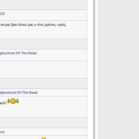
13!
να μας βρει όλους μας ο νέος χρόνος, υγιείς,
ighschool Of The Dead
ighschool Of The Dead
ικό!!
os)