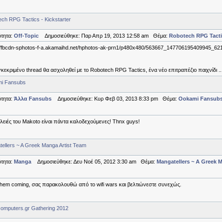
ch RPG Tactics - Kickstarter
τητα:
Off-Topic
Δημοσιεύθηκε: Παρ Απρ 19, 2013 12:58 am Θέμα:
Robotech RPG Tactic
//fbcdn-sphotos-f-a.akamaihd.net/hphotos-ak-prn1/p480x480/563667_147706195409945_62
κεκριμένο thread θα ασχοληθεί με το Robotech RPG Tactics, ένα νέο επιτραπέζιο παιχνίδι ..
i Fansubs
τητα:
Άλλα Fansubs
Δημοσιεύθηκε: Κυρ Φεβ 03, 2013 8:33 pm Θέμα:
Ookami Fansub
λειές του Makoto είναι πάντα καλοδεχούμενες! Thnx guys!
ellers ~ A Greek Manga Artist Team
τητα:
Manga
Δημοσιεύθηκε: Δευ Νοέ 05, 2012 3:30 am Θέμα:
Mangatellers ~ A Greek 
hem coming, σας παρακολουθώ από το wifi wars και βελτιώνεστε συνεχώς.
omputers.gr Gathering 2012