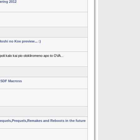
ering 2012
oshi no Koe preview... :)
li kalo kai pio olokliromeno apo to OVA...
 SDF Macross
quels,Prequels,Remakes and Reboots in the future