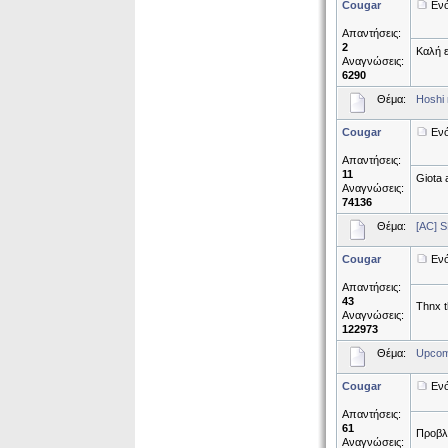
Cougar
Ενό
Απαντήσεις:
2
Καλή ε
Αναγνώσεις:
6290
Θέμα:
Hoshi 
Cougar
Ενό
Απαντήσεις:
11
Giota 
Αναγνώσεις:
74136
Θέμα:
[AC] 
Cougar
Ενό
Απαντήσεις:
43
Thnx t
Αναγνώσεις:
122973
Θέμα:
Upcomi
Cougar
Ενό
Απαντήσεις:
61
Προβλέ
Αναγνώσεις: