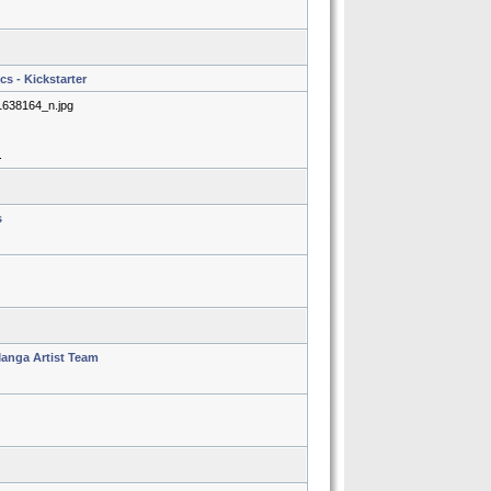
s - Kickstarter
1638164_n.jpg
.
s
Manga Artist Team