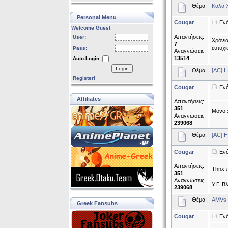
Θέμα:
Καλά 
Personal Menu
Cougar
Ενό
Welcome Guest
Απαντήσεις:
User:
Χρόνια
7
ευτυχι
Pass:
Αναγνώσεις:
13514
Auto-Login:
Login
Θέμα:
[AC] H
Register!
Cougar
Ενό
Affiliates
Απαντήσεις:
351
Μόνο s
Αναγνώσεις:
239068
Θέμα:
[AC] H
Cougar
Ενό
Απαντήσεις:
Thnx π
351
Αναγνώσεις:
Υ.Γ. Β
239068
Θέμα:
AMVs 
Greek Fansubs
Cougar
Ενό