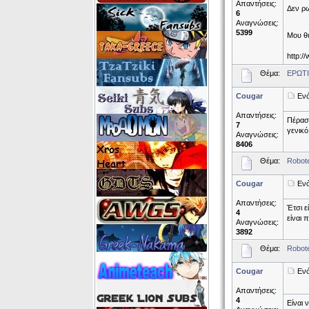
Απαντήσεις:
Δεν ρω
6
Αναγνώσεις:
5399
Μου θύ
http:/
Θέμα:
ΕΡΩΤ
Cougar
Ενό
Απαντήσεις:
Πέρασε
7
γενικό
Αναγνώσεις:
8406
Θέμα:
Robote
Cougar
Ενό
Απαντήσεις:
Έτσι ε
4
είναι 
Αναγνώσεις:
3892
Θέμα:
Robote
Cougar
Ενό
Απαντήσεις:
4
Είναι 