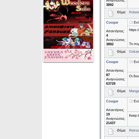
Αναγνώσεις:
3892
Θέμα:
Robote
Cougar
Ενό
https:
Απαντήσεις:
4
Αναγνώσεις:
Το συγ
3892
Θέμα:
Ookam
Cougar
Ενό
Απαντήσεις:
87
Οι δου
Αναγνώσεις:
63729
Θέμα:
Mangat
Cougar
Ενό
Απαντήσεις:
19
Keep t
Αναγνώσεις:
21437
Θέμα:
Retroc